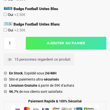
Badge Football Unites Bleu
Oui
+2.50€
Badge Football Unites Blanc
Oui
+2.50€
quantité
Ajouter au panier
de
Maillot
Bresil
15 personnes regardent ce produit
Kit
Enfant
En Stock.
Expédié sous
24/48H
Exterieur
Site et paiements ultra-
sécurisés
2026
Livraison Gratuite
à partir de 59€ d’achats
2027
96.7%
de nos clients sont satisfaits
Endrick
Paiement Rapide & 100% Sécurisé