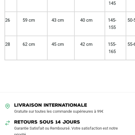
145
26
59 cm
43 cm
40 cm
145-
50-
155
28
62 cm
45 cm
42 cm
155-
55-
165
LIVRAISON INTERNATIONALE
Gratuite sur toutes les commande supérieures à 99€
RETOURS SOUS 14 JOURS
Garantie Satisfait ou Remboursé. Votre satisfaction est notre
priorité.