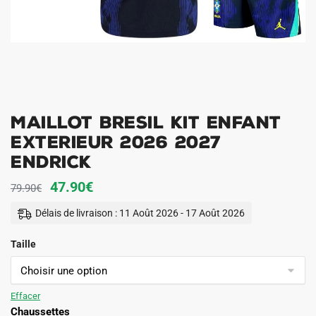
Maillot Bresil Kit Enfant
Exterieur 2026 2027
Endrick
Le
Le
47.90
€
79.90
€
prix
prix
Délais de livraison : 11 Août 2026 - 17 Août 2026
initial
actuel
Taille
était :
est :
79.90€.
47.90€.
Effacer
Chaussettes