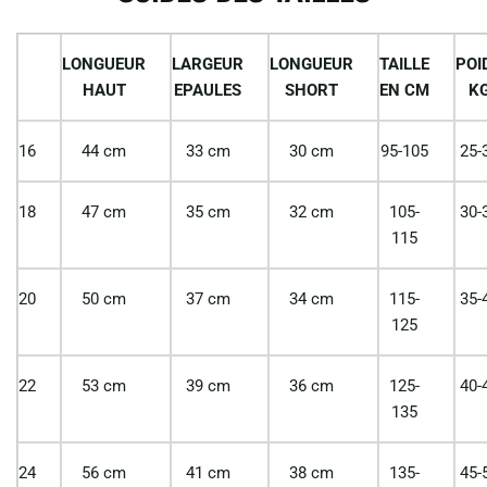
LONGUEUR
LARGEUR
LONGUEUR
TAILLE
POI
HAUT
EPAULES
SHORT
EN CM
K
16
44 cm
33 cm
30 cm
95-105
25-
18
47 cm
35 cm
32 cm
105-
30-
115
20
50 cm
37 cm
34 cm
115-
35-
125
22
53 cm
39 cm
36 cm
125-
40-
135
24
56 cm
41 cm
38 cm
135-
45-