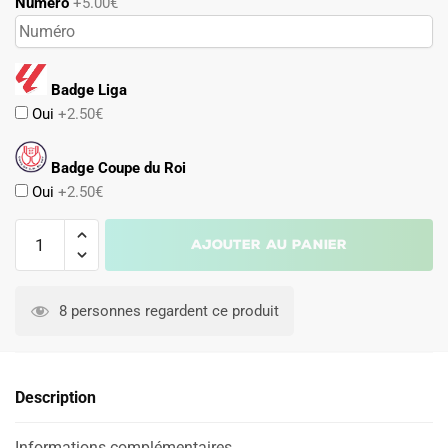
Numéro
+5.00€
Badge Liga
Oui
+2.50€
Badge Coupe du Roi
Oui
+2.50€
quantité
Ajouter au panier
de
Maillot
Celta
8 personnes regardent ce produit
Vigo
Domicile
2025
Description
2026
Informations complémentaires