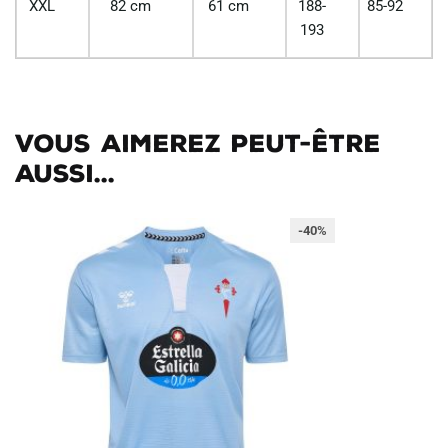
XXL
82 cm
61 cm
188-
85-92
193
Vous aimerez peut-être
aussi...
-40%