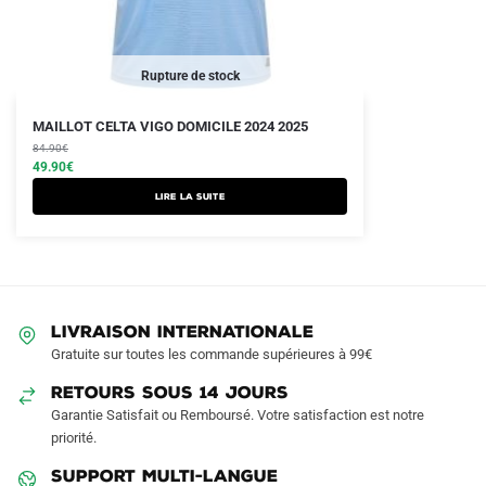
Rupture de stock
Le
Le
MAILLOT CELTA VIGO DOMICILE 2024 2025
prix
prix
84.90
€
initial
actuel
49.90
€
était :
est :
Lire la suite
84.90€.
49.90€.
LIVRAISON INTERNATIONALE
Gratuite sur toutes les commande supérieures à 99€
RETOURS SOUS 14 JOURS
Garantie Satisfait ou Remboursé. Votre satisfaction est notre
priorité.
SUPPORT MULTI-LANGUE