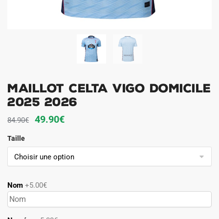
Maillot Celta Vigo Domicile
2025 2026
Le
Le
49.90
€
84.90
€
prix
prix
Taille
initial
actuel
était :
est :
84.90€.
49.90€.
Nom
+5.00€