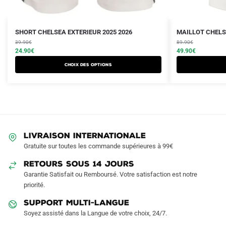
Le
Le
Le
Le
Ce
Ce
SHORT CHELSEA EXTERIEUR 2025 2026
MAILLOT CHELSE
prix
prix
prix
prix
produit
39.90
€
produit
89.90
€
initial
actuel
initial
actuel
24.90
€
49.90
€
a
a
était :
est :
était :
est :
Choix des options
plusieurs
plusieurs
39.90€.
24.90€.
89.90€.
49.90€.
variations.
variations.
Les
Les
options
options
peuvent
peuvent
être
être
LIVRAISON INTERNATIONALE
choisies
choisies
Gratuite sur toutes les commande supérieures à 99€
sur
sur
RETOURS SOUS 14 JOURS
la
la
Garantie Satisfait ou Remboursé. Votre satisfaction est notre
page
page
priorité.
du
du
produit
produit
SUPPORT MULTI-LANGUE
Soyez assisté dans la Langue de votre choix, 24/7.