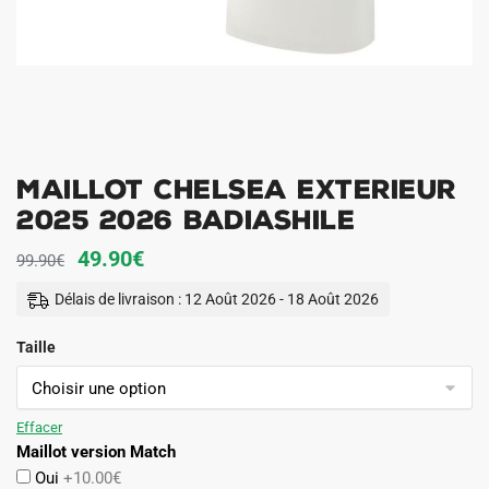
Maillot Chelsea Exterieur
2025 2026 Badiashile
Le
Le
49.90
€
99.90
€
prix
prix
Délais de livraison : 12 Août 2026 - 18 Août 2026
initial
actuel
Taille
était :
est :
99.90€.
49.90€.
Effacer
Maillot version Match
Oui
+10.00€