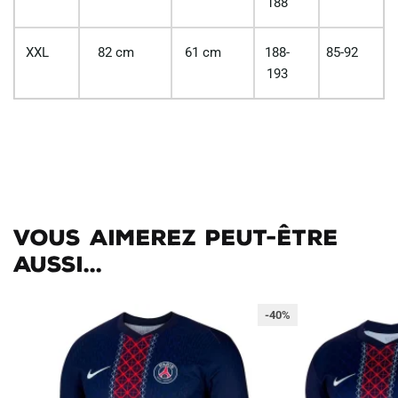
188
XXL
82 cm
61 cm
188-
85-92
193
Vous aimerez peut-être
aussi...
-40%