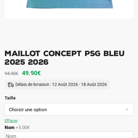
Maillot Concept PSG Bleu
2025 2026
Le
Le
49.90
€
94.90
€
prix
prix
Délais de livraison : 12 Août 2026 - 18 Août 2026
initial
actuel
Taille
était :
est :
94.90€.
49.90€.
Effacer
Nom
+5.00€