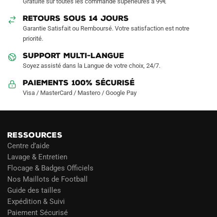
Gratuite sur toutes les commande supérieures à 99€
choisies
choisies
sur
sur
RETOURS SOUS 14 JOURS
la
la
Garantie Satisfait ou Remboursé. Votre satisfaction est notre
page
page
priorité.
du
du
SUPPORT MULTI-LANGUE
produit
produit
Soyez assisté dans la Langue de votre choix, 24/7.
Paiements 100% Sécurisé
Visa / MasterCard / Mastero / Google Pay
RESSOURCES
Centre d’aide
Lavage & Entretien
Flocage & Badges Officiels
Nos Maillots de Football
Guide des tailles
Expédition & Suivi
Paiement Sécurisé