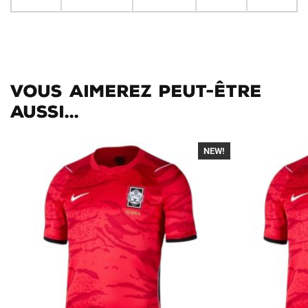
Vous aimerez peut-être
aussi...
NEW!
-40%