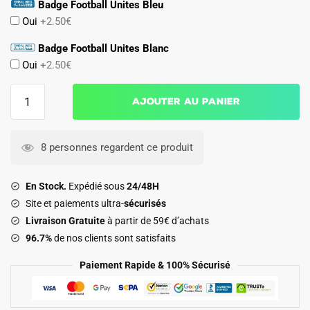
Badge Football Unites Bleu
Oui
+2.50€
Badge Football Unites Blanc
Oui
+2.50€
quantité
Ajouter au panier
de
Maillot
Corée
8 personnes regardent ce produit
du
Sud
En Stock.
Expédié sous
24/48H
Exterieur
Site et paiements ultra-
sécurisés
2026
Livraison Gratuite
à partir de 59€ d’achats
2027
96.7%
de nos clients sont satisfaits
Femme
Paiement Rapide & 100% Sécurisé