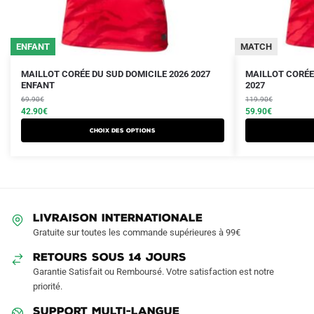
ENFANT
MATCH
Le
Le
Le
Le
Ce
Ce
MAILLOT CORÉE DU SUD DOMICILE 2026 2027
MAILLOT CORÉE
prix
prix
ENFANT
prix
prix
2027
produit
produit
initial
actuel
initial
actuel
69.90
€
119.90
€
a
a
était :
est :
42.90
€
était :
est :
59.90
€
plusieurs
plusieurs
69.90€.
42.90€.
119.90€.
59.90€.
Choix des options
variations.
variations.
Les
Les
options
options
peuvent
peuvent
être
être
LIVRAISON INTERNATIONALE
choisies
choisies
Gratuite sur toutes les commande supérieures à 99€
sur
sur
RETOURS SOUS 14 JOURS
la
la
Garantie Satisfait ou Remboursé. Votre satisfaction est notre
page
page
priorité.
du
du
produit
produit
SUPPORT MULTI-LANGUE