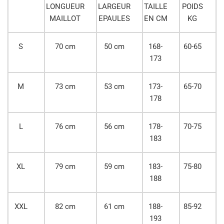
LONGUEUR
LARGEUR
TAILLE
POIDS
MAILLOT
EPAULES
EN CM
KG
S
70 cm
50 cm
168-
60-65
173
M
73 cm
53 cm
173-
65-70
178
L
76 cm
56 cm
178-
70-75
183
XL
79 cm
59 cm
183-
75-80
188
XXL
82 cm
61 cm
188-
85-92
193