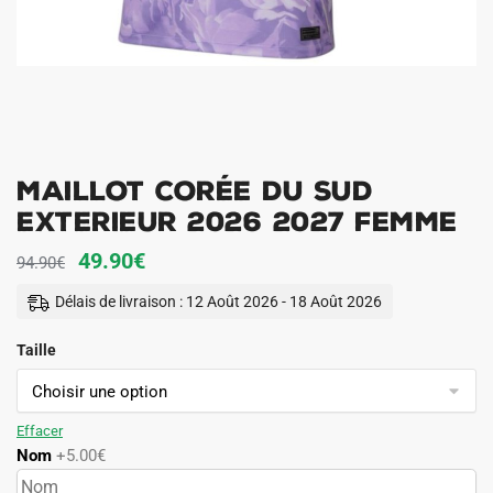
Maillot Corée du Sud
Exterieur 2026 2027 Femme
Le
Le
49.90
€
94.90
€
prix
prix
Délais de livraison : 12 Août 2026 - 18 Août 2026
initial
actuel
Taille
était :
est :
94.90€.
49.90€.
Effacer
Nom
+5.00€