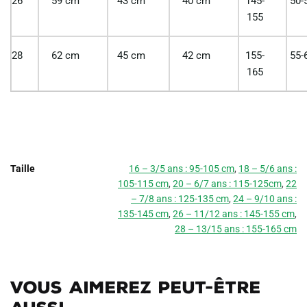
26
59 cm
43 cm
40 cm
145-
50-
155
28
62 cm
45 cm
42 cm
155-
55-
165
Taille
16 – 3/5 ans : 95-105 cm
,
18 – 5/6 ans :
105-115 cm
,
20 – 6/7 ans : 115-125cm
,
22
– 7/8 ans : 125-135 cm
,
24 – 9/10 ans :
135-145 cm
,
26 – 11/12 ans : 145-155 cm
,
28 – 13/15 ans : 155-165 cm
Vous aimerez peut-être