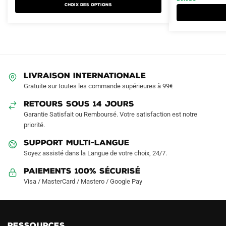
Choix des options
plusieurs
plusieurs
89.90€.
49.90€.
109.90€.
59.90€.
variations.
variations.
Les
Les
options
options
peuvent
peuvent
être
être
LIVRAISON INTERNATIONALE
choisies
choisies
Gratuite sur toutes les commande supérieures à 99€
sur
sur
RETOURS SOUS 14 JOURS
la
la
Garantie Satisfait ou Remboursé. Votre satisfaction est notre
page
page
priorité.
du
du
produit
produit
SUPPORT MULTI-LANGUE
Soyez assisté dans la Langue de votre choix, 24/7.
Paiements 100% Sécurisé
Visa / MasterCard / Mastero / Google Pay
RESSOURCES