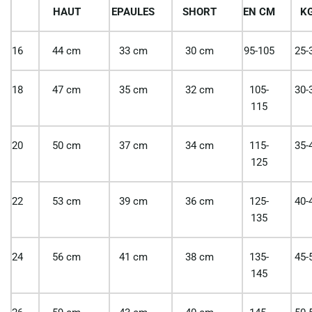
HAUT
EPAULES
SHORT
EN CM
K
16
44 cm
33 cm
30 cm
95-105
25-
18
47 cm
35 cm
32 cm
105-
30-
115
20
50 cm
37 cm
34 cm
115-
35-
125
22
53 cm
39 cm
36 cm
125-
40-
135
24
56 cm
41 cm
38 cm
135-
45-
145