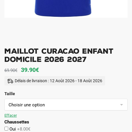
Maillot Curacao Enfant
Domicile 2026 2027
Le
Le
39.90
€
69.90
€
prix
prix
Délais de livraison : 12 Août 2026 - 18 Août 2026
initial
actuel
Taille
était :
est :
69.90€.
39.90€.
Effacer
Chaussettes
Oui
+8.00€