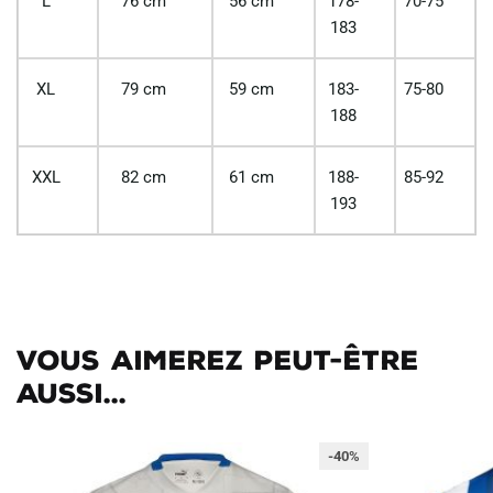
L
76 cm
56 cm
178-
70-75
183
XL
79 cm
59 cm
183-
75-80
188
XXL
82 cm
61 cm
188-
85-92
193
Vous aimerez peut-être
aussi...
-40%