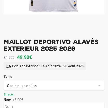
Maillot Deportivo Alavés
Exterieur 2025 2026
Le
Le
49.90
€
84.90
€
prix
prix
Délais de livraison : 14 Août 2026 - 20 Août 2026
initial
actuel
Taille
était :
est :
84.90€.
49.90€.
Effacer
Nom
+5.00€