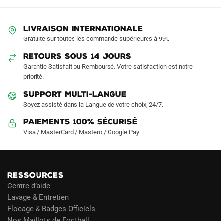
peuvent
être
LIVRAISON INTERNATIONALE
choisies
Gratuite sur toutes les commande supérieures à 99€
sur
RETOURS SOUS 14 JOURS
la
Garantie Satisfait ou Remboursé. Votre satisfaction est notre
page
priorité.
du
produit
SUPPORT MULTI-LANGUE
Soyez assisté dans la Langue de votre choix, 24/7.
Paiements 100% Sécurisé
Visa / MasterCard / Mastero / Google Pay
RESSOURCES
Centre d’aide
Lavage & Entretien
Flocage & Badges Officiels
Nos Maillots de Football