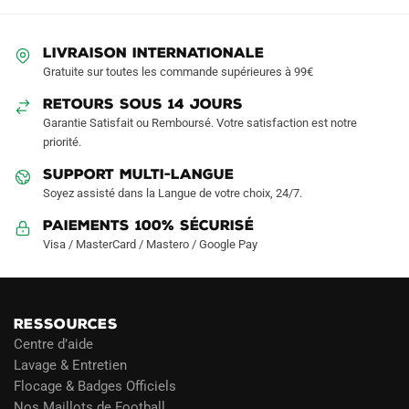
peuvent
être
LIVRAISON INTERNATIONALE
choisies
Gratuite sur toutes les commande supérieures à 99€
sur
RETOURS SOUS 14 JOURS
la
Garantie Satisfait ou Remboursé. Votre satisfaction est notre
page
priorité.
du
produit
SUPPORT MULTI-LANGUE
Soyez assisté dans la Langue de votre choix, 24/7.
Paiements 100% Sécurisé
Visa / MasterCard / Mastero / Google Pay
RESSOURCES
Centre d’aide
Lavage & Entretien
Flocage & Badges Officiels
Nos Maillots de Football