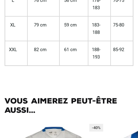
L
76 cm
56 cm
178-
70-75
183
XL
79 cm
59 cm
183-
75-80
188
XXL
82 cm
61 cm
188-
85-92
193
Vous aimerez peut-être
aussi...
-40%