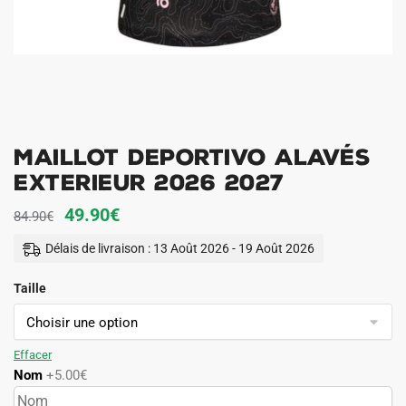
Maillot Deportivo Alavés
Exterieur 2026 2027
Le
Le
49.90
€
84.90
€
prix
prix
Délais de livraison : 13 Août 2026 - 19 Août 2026
initial
actuel
Taille
était :
est :
84.90€.
49.90€.
Effacer
Nom
+5.00€