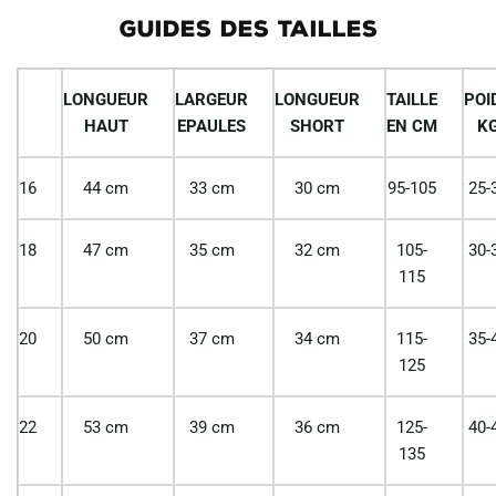
GUIDES DES TAILLES
LONGUEUR
LARGEUR
LONGUEUR
TAILLE
POI
HAUT
EPAULES
SHORT
EN CM
K
16
44 cm
33 cm
30 cm
95-105
25-
18
47 cm
35 cm
32 cm
105-
30-
115
20
50 cm
37 cm
34 cm
115-
35-
125
22
53 cm
39 cm
36 cm
125-
40-
135