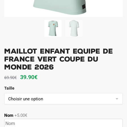
Maillot Enfant Equipe de
France Vert Coupe du
Monde 2026
Le
Le
39.90
€
69.90
€
prix
prix
Taille
initial
actuel
était :
est :
69.90€.
39.90€.
Nom
+5.00€