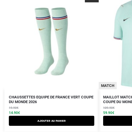
MATCH
Le
Le
Le
Le
Ce
CHAUSSETTES EQUIPE DE FRANCE VERT COUPE
MAILLOT MATCH
prix
prix
DU MONDE 2026
prix
prix
COUPE DU MOND
produit
initial
actuel
initial
actuel
19.90
€
109.90
€
a
était :
est :
14.90
€
était :
est :
59.90
€
plusieurs
19.90€.
14.90€.
109.90€.
59.90€.
Ajouter au panier
variations.