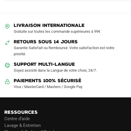
Les
options
peuvent
être
LIVRAISON INTERNATIONALE
choisies
Gratuite sur toutes les commande supérieures à 99€
sur
RETOURS SOUS 14 JOURS
la
Garantie Satisfait ou Remboursé. Votre satisfaction est notre
page
priorité.
du
produit
SUPPORT MULTI-LANGUE
Soyez assisté dans la Langue de votre choix, 24/7.
Paiements 100% Sécurisé
Visa / MasterCard / Mastero / Google Pay
RESSOURCES
Centre d’aide
Lavage & Entretien