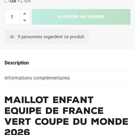
Oui
+2.50€
quantité
Ajouter au panier
de
Maillot
Enfant
9 personnes regardent ce produit
Equipe
de
France
Description
Vert
Coupe
du
Informations complémentaires
Monde
2026
Maillot Enfant
Equipe de France
Vert Coupe du Monde
2026