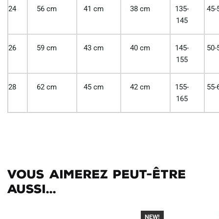
24
56 cm
41 cm
38 cm
135-
45-
145
26
59 cm
43 cm
40 cm
145-
50-
155
28
62 cm
45 cm
42 cm
155-
55-
165
Vous aimerez peut-être
aussi...
NEW!
-30%