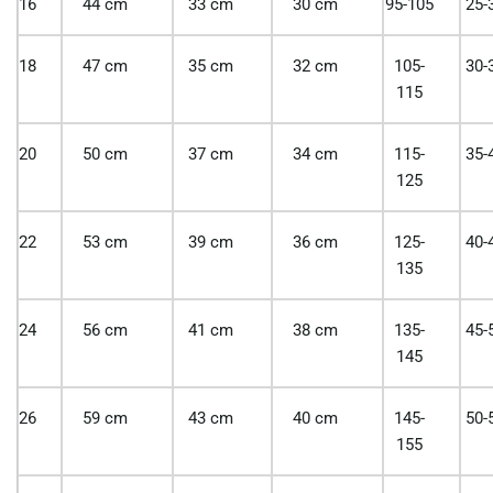
16
44 cm
33 cm
30 cm
95-105
25-
18
47 cm
35 cm
32 cm
105-
30-
115
20
50 cm
37 cm
34 cm
115-
35-
125
22
53 cm
39 cm
36 cm
125-
40-
135
24
56 cm
41 cm
38 cm
135-
45-
145
26
59 cm
43 cm
40 cm
145-
50-
155