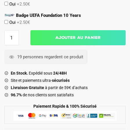
Oui
+2.50€
Badge UEFA Foundation 10 Years
Oui
+2.50€
quantité
Ajouter au panier
de
Maillot
Enfant
19 personnes regardent ce produit
Milan
AC
En Stock.
Expédié sous
24/48H
Domicile
Site et paiements ultra-
sécurisés
2025
Livraison Gratuite
à partir de 59€ d’achats
2026
96.7%
de nos clients sont satisfaits
Paiement Rapide & 100% Sécurisé