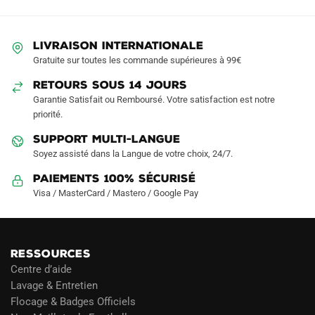
options
peuvent
LIVRAISON INTERNATIONALE
être
Gratuite sur toutes les commande supérieures à 99€
choisies
sur
RETOURS SOUS 14 JOURS
la
Garantie Satisfait ou Remboursé. Votre satisfaction est notre
page
priorité.
du
SUPPORT MULTI-LANGUE
produit
Soyez assisté dans la Langue de votre choix, 24/7.
Paiements 100% Sécurisé
Visa / MasterCard / Mastero / Google Pay
RESSOURCES
Centre d’aide
Lavage & Entretien
Flocage & Badges Officiels