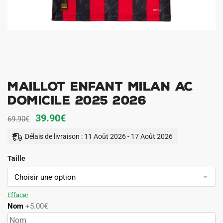
Maillot Enfant Milan AC
Domicile 2025 2026
Le
Le
39.90
€
69.90
€
prix
prix
Délais de livraison : 11 Août 2026 - 17 Août 2026
initial
actuel
Taille
était :
est :
69.90€.
39.90€.
Effacer
Nom
+5.00€