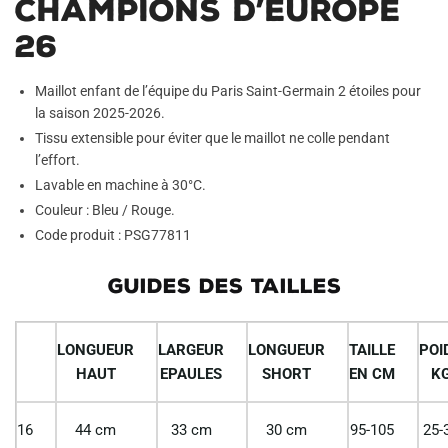
Champions D’Europe
26
Maillot enfant de l’équipe du Paris Saint-Germain 2 étoiles pour
la saison 2025-2026.
Tissu extensible pour éviter que le maillot ne colle pendant
l’effort.
Lavable en machine à 30°C.
Couleur : Bleu / Rouge.
Code produit : PSG77811
GUIDES DES TAILLES
LONGUEUR
LARGEUR
LONGUEUR
TAILLE
POI
HAUT
EPAULES
SHORT
EN CM
K
16
44 cm
33 cm
30 cm
95-105
25-