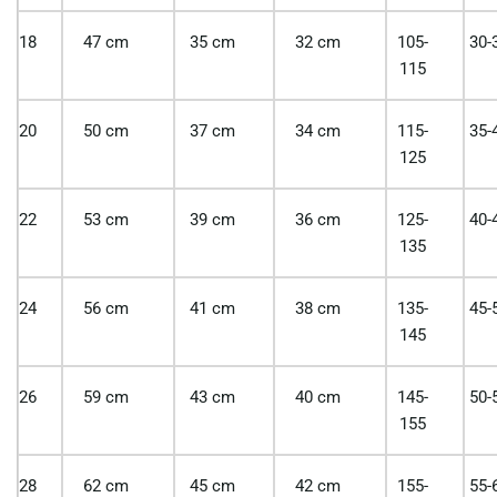
18
47 cm
35 cm
32 cm
105-
30-
115
20
50 cm
37 cm
34 cm
115-
35-
125
22
53 cm
39 cm
36 cm
125-
40-
135
24
56 cm
41 cm
38 cm
135-
45-
145
26
59 cm
43 cm
40 cm
145-
50-
155
28
62 cm
45 cm
42 cm
155-
55-