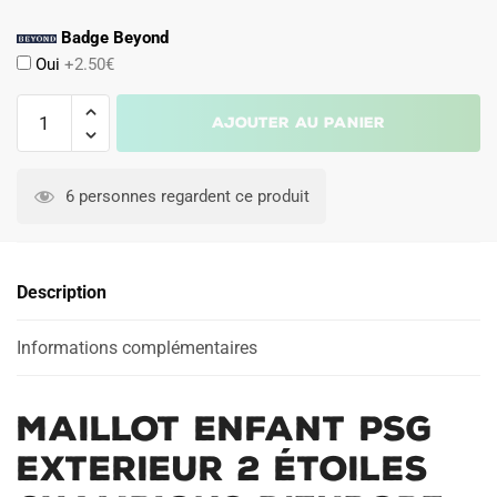
Badge Beyond
Oui
+2.50€
quantité
Ajouter au panier
de
Maillot
Enfant
6 personnes regardent ce produit
PSG
Exterieur
2
Description
étoiles
Champions
D'Europe
Informations complémentaires
26
Maillot Enfant PSG
Exterieur 2 étoiles