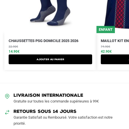
ENFANT
Le
Le
Le
Le
CHAUSSETTES PSG DOMICILE 2025 2026
MAILLOT KIT EN
prix
prix
prix
prix
22.90
€
74.90
€
initial
actuel
initial
actuel
14.90
€
42.90
€
était :
est :
était :
est :
Ajouter au panier
22.90€.
14.90€.
74.90€.
42.90€.
LIVRAISON INTERNATIONALE
Gratuite sur toutes les commande supérieures à 99€
RETOURS SOUS 14 JOURS
Garantie Satisfait ou Remboursé. Votre satisfaction est notre
priorité.