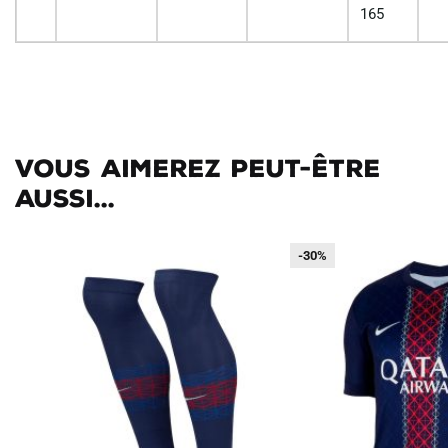
165
Vous aimerez peut-être
aussi...
-30%
-30%