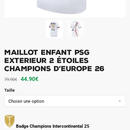
Maillot Enfant PSG
Exterieur 2 étoiles
Champions D’Europe 26
Le
Le
44.90
€
79.90
€
prix
prix
Taille
initial
actuel
était :
est :
79.90€.
44.90€.
Badge Champions Intercontinental 25