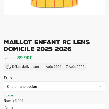
Maillot Enfant RC Lens
Domicile 2025 2026
Le
Le
39.90
€
69.90
€
prix
prix
Délais de livraison : 11 Août 2026 - 17 Août 2026
initial
actuel
Taille
était :
est :
69.90€.
39.90€.
Effacer
Nom
+5.00€