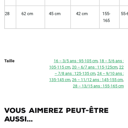
28
62 cm
45 cm
42 cm
155-
55-
165
Taille
16 – 3/5 ans : 95-105 cm
,
18 – 5/6 ans :
105-115 cm
,
20 – 6/7 ans : 115-125cm
,
22
– 7/8 ans : 125-135 cm
,
24 – 9/10 ans :
135-145 cm
,
26 – 11/12 ans : 145-155 cm
,
28 – 13/15 ans : 155-165 cm
Vous aimerez peut-être
aussi...