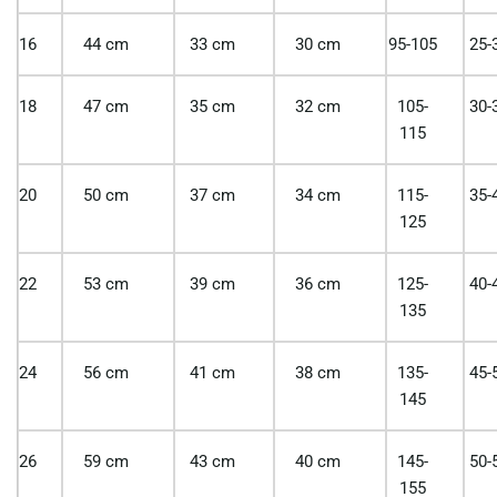
16
44 cm
33 cm
30 cm
95-105
25-
18
47 cm
35 cm
32 cm
105-
30-
115
20
50 cm
37 cm
34 cm
115-
35-
125
22
53 cm
39 cm
36 cm
125-
40-
135
24
56 cm
41 cm
38 cm
135-
45-
145
26
59 cm
43 cm
40 cm
145-
50-
155