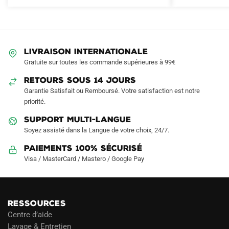
variations.
Les
options
peuvent
LIVRAISON INTERNATIONALE
être
Gratuite sur toutes les commande supérieures à 99€
choisies
sur
RETOURS SOUS 14 JOURS
la
Garantie Satisfait ou Remboursé. Votre satisfaction est notre
page
priorité.
du
SUPPORT MULTI-LANGUE
produit
Soyez assisté dans la Langue de votre choix, 24/7.
Paiements 100% Sécurisé
Visa / MasterCard / Mastero / Google Pay
RESSOURCES
Centre d’aide
Lavage & Entretien