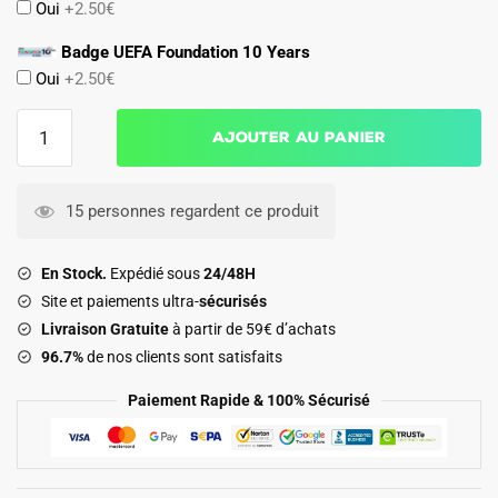
Oui
+2.50€
Badge UEFA Foundation 10 Years
Oui
+2.50€
quantité
Ajouter au panier
de
Maillot
Enfant
15 personnes regardent ce produit
RC
Lens
En Stock.
Expédié sous
24/48H
Domicile
Site et paiements ultra-
sécurisés
2025
Livraison Gratuite
à partir de 59€ d’achats
2026
96.7%
de nos clients sont satisfaits
Paiement Rapide & 100% Sécurisé