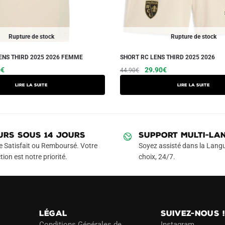
Rupture de stock
Rupture de stock
ENS THIRD 2025 2026 FEMME
SHORT RC LENS THIRD 2025 2026
Le
Le
Le
0
€
29.90
€
44.90
€
prix
prix
prix
Lire la suite
Lire la suite
actuel
initial
actuel
est :
était :
est :
€.
49.90€.
44.90€.
29.90€.
URS SOUS 14 JOURS
SUPPORT MULTI-LA
e Satisfait ou Remboursé. Votre
Soyez assisté dans la Langu
tion est notre priorité.
choix, 24/7.
LÉGAL
SUIVEZ-NOUS 
Conditions Générales de
Instagram