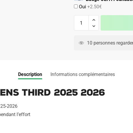
Oui
+2.50€
quantité
de
Maillot
Enfant
10 personnes regarden
RC
Lens
Third
2025
Description
Informations complémentaires
2026
ens Third 2025 2026
2025-2026
pendant l’effort