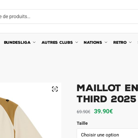
BUNDESLIGA
AUTRES CLUBS
NATIONS
RETRO
Maillot E
Third 2025
Le
Le
39.90
€
69.90
€
prix
prix
Taille
initial
actuel
était :
est :