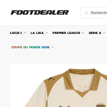
Skip
Skip
to
to
Recherche
Recherche
navigation
content
pour :
LIGUE 1
LA LIGA
PREMIER LEAGUE
SERIE A
COUPE DU MONDE 2026