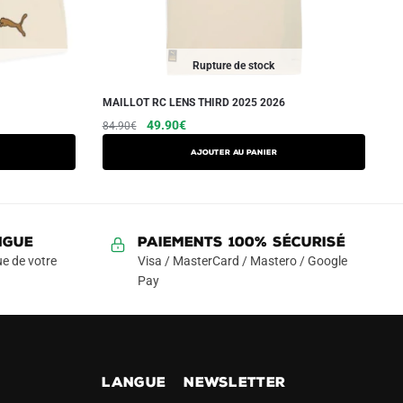
Rupture de stock
MAILLOT RC LENS THIRD 2025 2026
Le
Le
Ce
49.90
€
84.90
€
prix
prix
produit
AJOUTER AU PANIER
initial
actuel
a
était :
est :
plusieurs
84.90€.
49.90€.
variations.
Les
NGUE
Paiements 100% Sécurisé
options
e de votre
Visa / MasterCard / Mastero / Google
peuvent
Pay
être
choisies
sur
la
!
LANGUE
NEWSLETTER
page