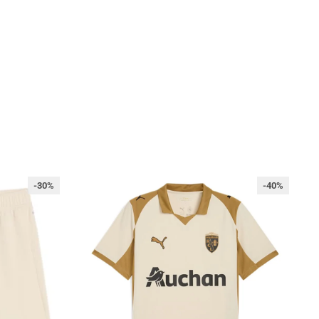
-30%
-40%