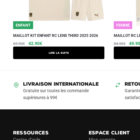
ENFANT
FEMME
MAILLOT KIT ENFANT RC LENS THIRD 2025 2026
MAILLOT RC L
Le
Le
Le
42.90
€
49.9
69.90
€
84.90
€
prix
prix
prix
Lire la suite
initial
actuel
initial
était :
est :
était :
69.90€.
42.90€.
84.90
LIVRAISON INTERNATIONALE
RETO
Gratuite sur toutes les commande
Garanti
supérieures à 99€
satisfac
RESSOURCES
ESPACE CLIENT
Centre d’aide
Mon compte