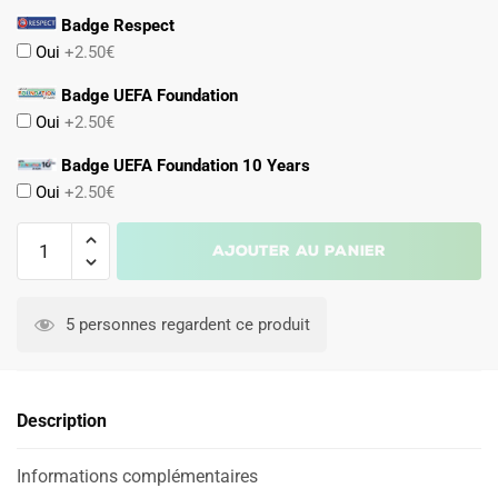
Badge Respect
Oui
+2.50€
Badge UEFA Foundation
Oui
+2.50€
Badge UEFA Foundation 10 Years
Oui
+2.50€
quantité
Ajouter au panier
de
Maillot
Enfant
5 personnes regardent ce produit
Real
Madrid
Domicile
Description
2025
2026
Gardien
Informations complémentaires