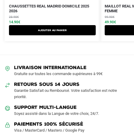
Le
Le
Le
Le
Ce
CHAUSSETTES REAL MADRID DOMICILE 2025
MAILLOT REAL M
prix
prix
2026
prix
prix
FEMME
produit
initial
actuel
initial
actuel
23.90
€
99.90
€
a
était :
est :
14.90
€
était :
est :
49.90
€
plusieurs
23.90€.
14.90€.
99.90€.
49.90€.
Ajouter au panier
variations.
Les
options
peuvent
être
LIVRAISON INTERNATIONALE
choisies
Gratuite sur toutes les commande supérieures à 99€
sur
RETOURS SOUS 14 JOURS
la
Garantie Satisfait ou Remboursé. Votre satisfaction est notre
page
priorité.
du
produit
SUPPORT MULTI-LANGUE
Soyez assisté dans la Langue de votre choix, 24/7.
Paiements 100% Sécurisé
Visa / MasterCard / Mastero / Google Pay