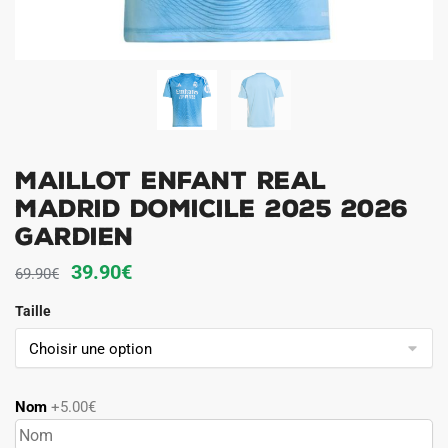
Maillot Enfant Real
Madrid Domicile 2025 2026
Gardien
Le
Le
39.90
€
69.90
€
prix
prix
Taille
initial
actuel
était :
est :
69.90€.
39.90€.
Nom
+5.00€