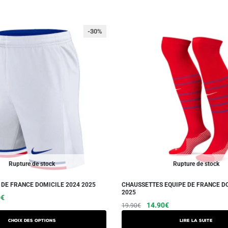
-30%
Rupture de stock
Rupture de stock
 DE FRANCE DOMICILE 2024 2025
CHAUSSETTES EQUIPE DE FRANCE D
2025
Le
Ce
0
€
Le
Le
14.90
€
19.90
€
prix
produit
prix
prix
actuel
a
Choix des options
Lire la suite
initial
actuel