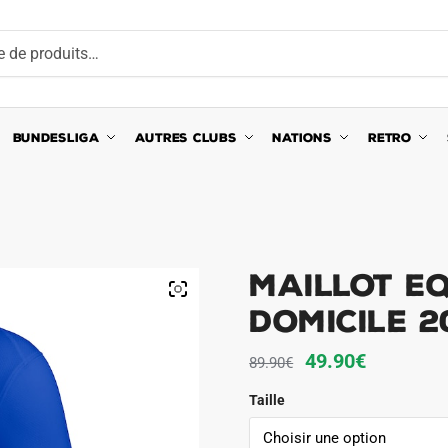
BUNDESLIGA
AUTRES CLUBS
NATIONS
RETRO
Maillot E
Domicile 2
Le
Le
49.90
€
89.90
€
prix
prix
Taille
initial
actuel
était :
est :