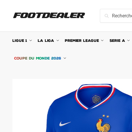
Skip
Skip
to
to
Recherche
Recherche
navigation
content
pour :
LIGUE 1
LA LIGA
PREMIER LEAGUE
SERIE A
COUPE DU MONDE 2026