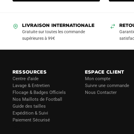
a
était :
était :
est :
39.90
plusieurs
74.90€.
42.90€.
variations.
Les
LIVRAISON INTERNATIONALE
RETO
options
Gratuite sur toutes les commande
Garanti
peuvent
supérieures à 99€
satisfac
être
choisies
sur
la
RESSOURCES
ESPACE CLIENT
page
Centre d’aide
Mon compte
du
Lavage & Entretien
Suivre une commande
produit
Flocage & Badges Officiels
Nous Contacter
Nos Maillots de Football
Guide des tailles
Expédition & Suivi
Paiement Sécurisé
Blog