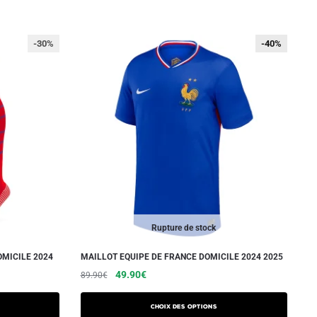
-30%
-40%
-40%
Rupture de stock
OMICILE 2024
MAILLOT EQUIPE DE FRANCE DOMICILE 2024 2025
Le
Le
Ce
49.90
€
89.90
€
prix
prix
produit
initial
actuel
a
Choix des options