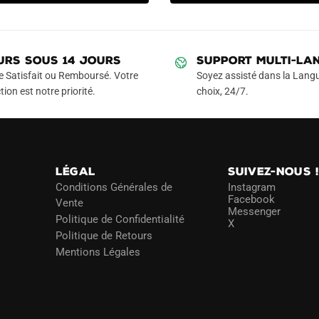
est :
plusieurs
était :
est :
€.
29.90€.
variations.
19.90€.
14.90€.
Les
URS SOUS 14 JOURS
SUPPORT MULTI-LA
options
e Satisfait ou Remboursé. Votre
Soyez assisté dans la Langu
peuvent
tion est notre priorité.
choix, 24/7.
être
choisies
sur
la
page
LÉGAL
SUIVEZ-NOUS 
du
Conditions Générales de
Instagram
Facebook
Vente
produit
Messenger
Politique de Confidentialité
X
Politique de Retours
Mentions Légales