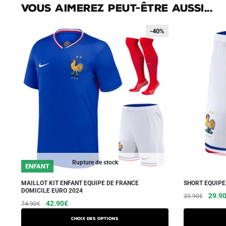
Vous aimerez peut-être aussi...
-40%
-40%
Rupture de stock
ENFANT
MAILLOT KIT ENFANT EQUIPE DE FRANCE
SHORT EQUIPE
DOMICILE EURO 2024
Le
29.9
39.90
€
Le
Le
Ce
42.90
€
74.90
€
prix
prix
prix
produit
initial
Choix des options
initial
actuel