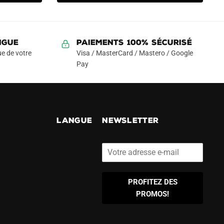
était :
est :
plusieurs
89.90€.
49.90€.
variations.
Les
NGUE
Paiements 100% Sécurisé
options
e de votre
Visa / MasterCard / Mastero / Google
peuvent
Pay
être
choisies
sur
la
page
!
LANGUE
NEWSLETTER
du
produit
PROFITEZ DES
PROMOS!