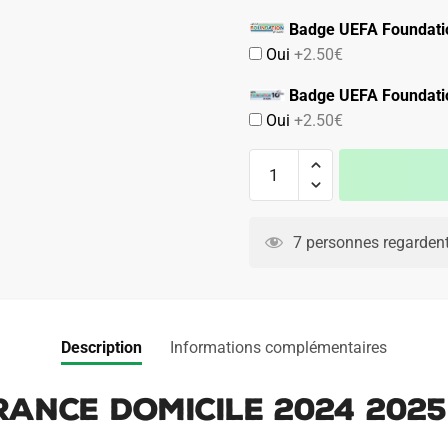
Badge UEFA Foundati
Oui
+2.50€
Badge UEFA Foundati
Oui
+2.50€
quantité
de
Maillot
Equipe
7 personnes regardent
de
France
Domicile
2024
Description
Informations complémentaires
2025
Femme
rance Domicile 2024 202