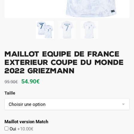
MAILLOT EQUIPE DE FRANCE
EXTERIEUR COUPE DU MONDE
2022 GRIEZMANN
Le
Le
54.90
€
99.90
€
prix
prix
Taille
initial
actuel
était :
est :
99.90€.
54.90€.
Maillot version Match
Oui
+10.00€