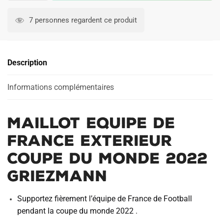
MAILLOT
EQUIPE
7 personnes regardent ce produit
DE
FRANCE
EXTERIEUR
Description
COUPE
DU
MONDE
Informations complémentaires
2022
GRIEZMANN
MAILLOT EQUIPE DE
FRANCE EXTERIEUR
COUPE DU MONDE 2022
GRIEZMANN
Supportez fièrement l’équipe de France de Football
pendant la coupe du monde 2022 .