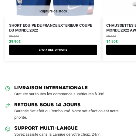
Rupture de stock
Le
Le
Le
Le
Ce
SHORT EQUIPE DE FRANCE EXTERIEUR COUPE
CHAUSSETTES E
prix
prix
DU MONDE 2022
prix
prix
MONDE 2022 A
produit
initial
actuel
initial
actuel
39.90
€
19.90
€
a
était :
est :
29.90
€
était :
est :
14.90
€
plusieurs
39.90€.
29.90€.
19.90€.
14.90€.
Choix des options
variations.
Les
options
peuvent
être
LIVRAISON INTERNATIONALE
choisies
Gratuite sur toutes les commande supérieures à 99€
sur
RETOURS SOUS 14 JOURS
la
Garantie Satisfait ou Remboursé. Votre satisfaction est notre
page
priorité.
du
produit
SUPPORT MULTI-LANGUE
Soyez assisté dans la Langue de votre choix, 24/7.