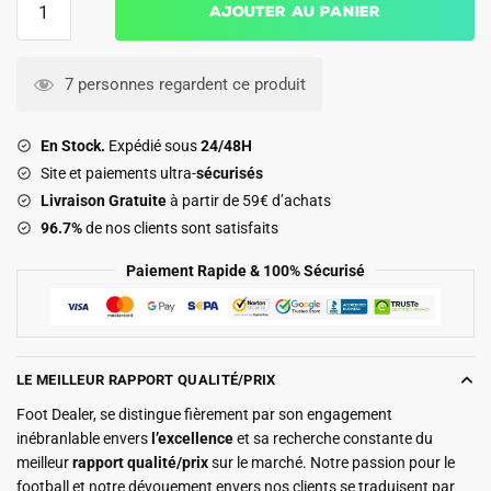
Ajouter au panier
de
Maillot
Equipe
7 personnes regardent ce produit
de
France
En Stock.
Expédié sous
24/48H
Kit
Site et paiements ultra-
sécurisés
Enfant
Livraison Gratuite
à partir de 59€ d’achats
Domicile
96.7%
de nos clients sont satisfaits
Coupe
du
Paiement Rapide & 100% Sécurisé
Monde
2026
Dembele
LE MEILLEUR RAPPORT QUALITÉ/PRIX
Foot Dealer, se distingue fièrement par son engagement
inébranlable envers
l’excellence
et sa recherche constante du
meilleur
rapport qualité/prix
sur le marché. Notre passion pour le
football et notre dévouement envers nos clients se traduisent par