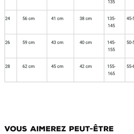
135
24
56 cm
41 cm
38 cm
135-
45-
145
26
59 cm
43 cm
40 cm
145-
50-
155
28
62 cm
45 cm
42 cm
155-
55-
165
Vous aimerez peut-être