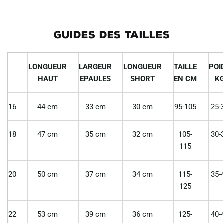
GUIDES DES TAILLES
LONGUEUR
LARGEUR
LONGUEUR
TAILLE
POI
HAUT
EPAULES
SHORT
EN CM
K
16
44 cm
33 cm
30 cm
95-105
25-
18
47 cm
35 cm
32 cm
105-
30-
115
20
50 cm
37 cm
34 cm
115-
35-
125
22
53 cm
39 cm
36 cm
125-
40-