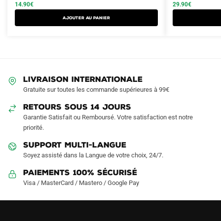
a
était :
est :
14.90
€
était :
est :
29.90
€
plusieurs
19.90€.
14.90€.
39.90€.
29.90€.
Ajouter au panier
variations.
Les
options
peuvent
être
LIVRAISON INTERNATIONALE
choisies
Gratuite sur toutes les commande supérieures à 99€
sur
RETOURS SOUS 14 JOURS
la
Garantie Satisfait ou Remboursé. Votre satisfaction est notre
page
priorité.
du
produit
SUPPORT MULTI-LANGUE
Soyez assisté dans la Langue de votre choix, 24/7.
Paiements 100% Sécurisé
Visa / MasterCard / Mastero / Google Pay