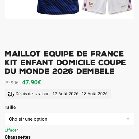
Maillot Equipe de France
Kit Enfant Domicile Coupe
du Monde 2026 Dembele
Le
Le
47.90
€
79.90
€
prix
prix
Délais de livraison : 12 Août 2026 - 18 Août 2026
initial
actuel
Taille
était :
est :
79.90€.
47.90€.
Effacer
Chaussettes