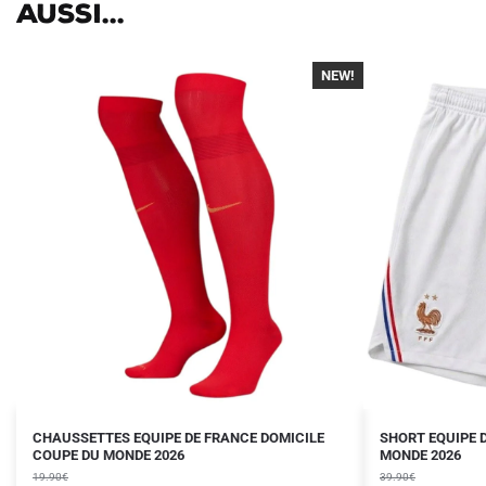
aussi...
NEW!
-30%
Le
Le
Le
Le
Ce
CHAUSSETTES EQUIPE DE FRANCE DOMICILE
SHORT EQUIPE 
prix
prix
COUPE DU MONDE 2026
prix
prix
MONDE 2026
produit
initial
actuel
initial
actuel
19.90
€
39.90
€