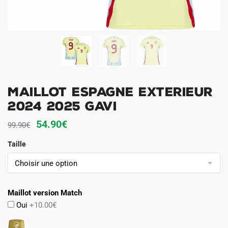
Maillot Espagne Exterieur
2024 2025 Gavi
Le
Le
54.90
€
99.90
€
prix
prix
Taille
initial
actuel
était :
est :
99.90€.
54.90€.
Maillot version Match
Oui
+10.00€