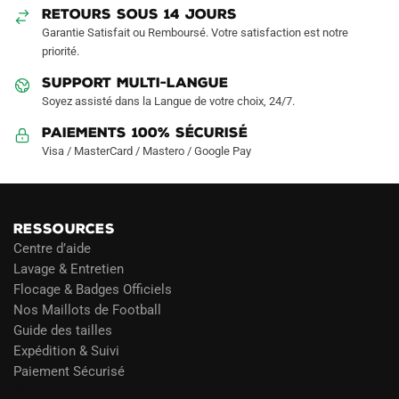
sur
sur
RETOURS SOUS 14 JOURS
la
la
Garantie Satisfait ou Remboursé. Votre satisfaction est notre
page
page
priorité.
du
du
SUPPORT MULTI-LANGUE
produit
produit
Soyez assisté dans la Langue de votre choix, 24/7.
Paiements 100% Sécurisé
Visa / MasterCard / Mastero / Google Pay
RESSOURCES
Centre d’aide
Lavage & Entretien
Flocage & Badges Officiels
Nos Maillots de Football
Guide des tailles
Expédition & Suivi
Paiement Sécurisé
Blog