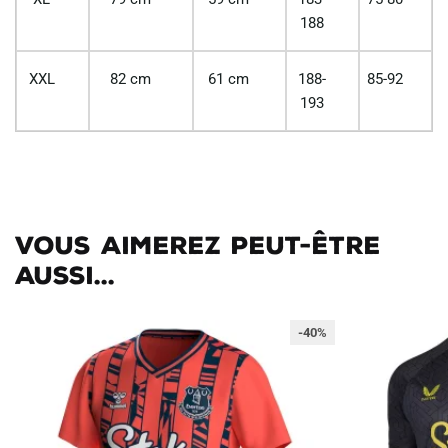
188
XXL
82 cm
61 cm
188-
85-92
193
Vous aimerez peut-être
aussi...
-40%