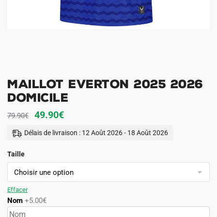
Maillot Everton 2025 2026
Domicile
Le
Le
49.90
€
79.90
€
prix
prix
Délais de livraison : 12 Août 2026 - 18 Août 2026
initial
actuel
Taille
était :
est :
79.90€.
49.90€.
Effacer
Nom
+5.00€