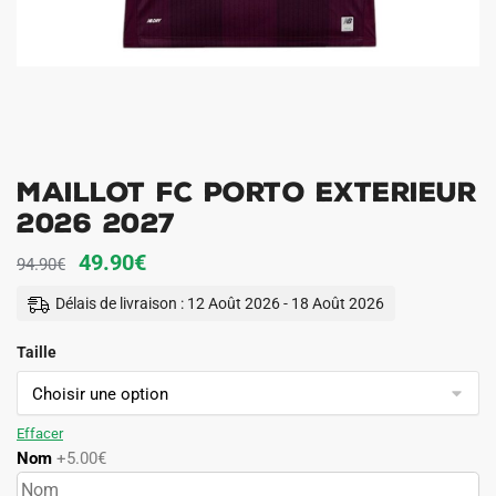
Maillot FC Porto Exterieur
2026 2027
Le
Le
49.90
€
94.90
€
prix
prix
Délais de livraison : 12 Août 2026 - 18 Août 2026
initial
actuel
Taille
était :
est :
94.90€.
49.90€.
Effacer
Nom
+5.00€