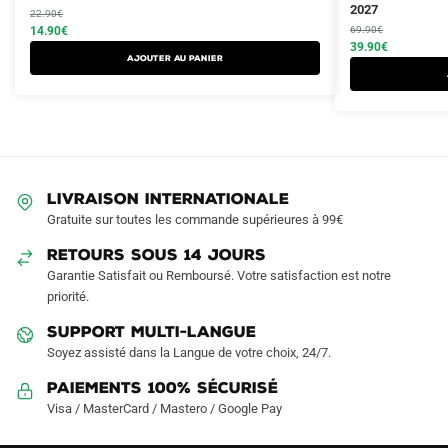
prix
prix
prix
prix
2027
22.90
€
produit
initial
actuel
initial
actuel
14.90
€
69.90
€
a
était :
est :
était :
est :
39.90
€
Ajouter au panier
plusieurs
22.90€.
14.90€.
69.90€.
39.90€.
variations.
Les
options
peuvent
être
LIVRAISON INTERNATIONALE
choisies
Gratuite sur toutes les commande supérieures à 99€
sur
RETOURS SOUS 14 JOURS
la
Garantie Satisfait ou Remboursé. Votre satisfaction est notre
page
priorité.
du
produit
SUPPORT MULTI-LANGUE
Soyez assisté dans la Langue de votre choix, 24/7.
Paiements 100% Sécurisé
Visa / MasterCard / Mastero / Google Pay