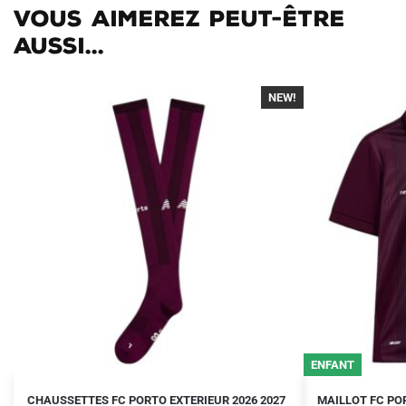
Vous aimerez peut-être
aussi...
NEW!
-30%
ENFANT
Le
Le
Le
Le
Ce
CHAUSSETTES FC PORTO EXTERIEUR 2026 2027
MAILLOT FC PO