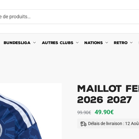
BUNDESLIGA
AUTRES CLUBS
NATIONS
RETRO
Maillot F
2026 2027
Le
Le
49.90
€
99.90
€
prix
prix
Délais de livraison : 12 Ao
initial
actuel
était :
est :