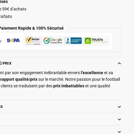
isés
de 59€ d’achats
isfaits
Paiement Rapide & 100% Sécurisé
É/PRIX
ment par son engagement inébranlable envers
l’excellence
et sa
r
rapport qualité/prix
sur le marché. Notre passion pour le football
clients se traduisent par des
prix imbattables
et une qualité
LS