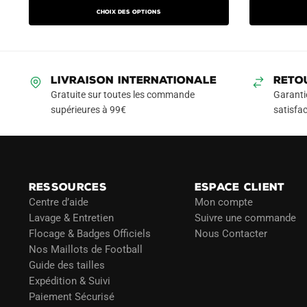
initial
actuel
initial
a
Choix des options
était :
est :
était :
plusieurs
99.90€.
49.90€.
99.90
variations.
Les
LIVRAISON INTERNATIONALE
RETO
options
Gratuite sur toutes les commande
Garanti
peuvent
supérieures à 99€
satisfac
être
choisies
sur
la
page
RESSOURCES
ESPACE CLIENT
du
Centre d’aide
Mon compte
Lavage & Entretien
Suivre une commande
produit
Flocage & Badges Officiels
Nous Contacter
Nos Maillots de Football
Guide des tailles
Expédition & Suivi
Paiement Sécurisé