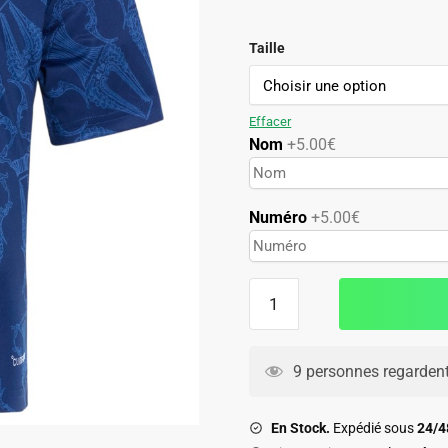
99.90€.
49.90€.
Taille
Effacer
Nom
+5.00€
Numéro
+5.00€
quantité
de
Maillot
Fenerbahce
9 personnes regardent
Third
2026
En Stock.
Expédié sous
24/
2027