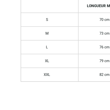
LONGUEUR M
S
70 cm
M
73 cm
L
76 cm
XL
79 cm
XXL
82 cm