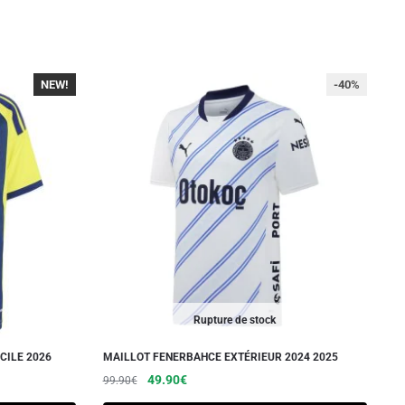
NEW!
-40%
-40%
Rupture de stock
CILE 2026
MAILLOT FENERBAHCE EXTÉRIEUR 2024 2025
Le
Le
49.90
€
99.90
€
prix
prix