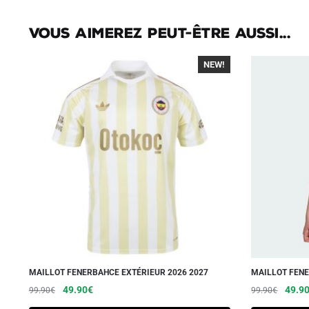
Vous aimerez peut-être aussi...
NEW!
-40%
MAILLOT FENERBAHCE EXTÉRIEUR 2026 2027
MAILLOT FENE
Le
Le
Ce
Le
49.90
€
49.9
99.90
€
99.90
€
prix
prix
prix
produit