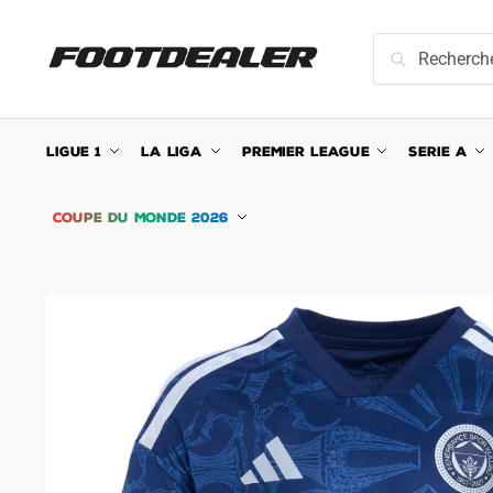
Skip
Skip
to
to
Recherche
Recherche
navigation
content
pour :
LIGUE 1
LA LIGA
PREMIER LEAGUE
SERIE A
COUPE DU MONDE 2026