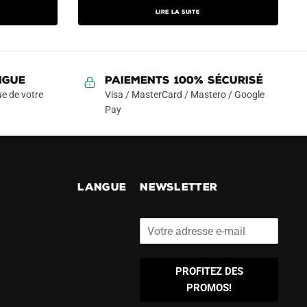
initial
actuel
Lire la suite
était :
est :
99.90€.
49.90€.
NGUE
Paiements 100% Sécurisé
e de votre
Visa / MasterCard / Mastero / Google
Pay
!
LANGUE
NEWSLETTER
PROFITEZ DES
PROMOS!