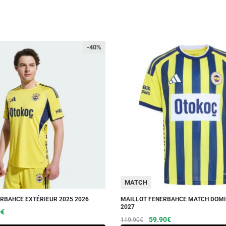
-40%
MATCH
RBAHCE EXTÉRIEUR 2025 2026
MAILLOT FENERBAHCE MATCH DOMI
2027
Le
Ce
0
€
Le
Le
Ce
59.90
€
119.90
€
prix
produit