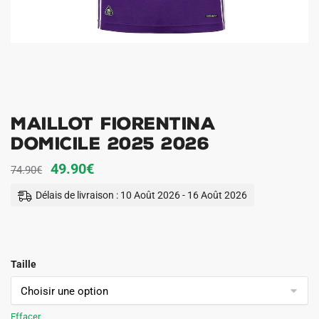
Maillot Fiorentina
Domicile 2025 2026
Le
Le
49.90
€
74.90
€
prix
prix
Délais de livraison : 10 Août 2026 - 16 Août 2026
initial
actuel
était :
est :
74.90€.
49.90€.
Taille
Effacer