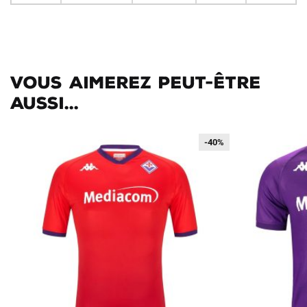
Vous aimerez peut-être
aussi...
-40%
-40%