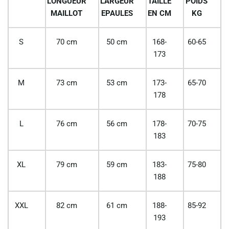
LONGUEUR
LARGEUR
TAILLE
POIDS
MAILLOT
EPAULES
EN CM
KG
S
70 cm
50 cm
168-
60-65
173
M
73 cm
53 cm
173-
65-70
178
L
76 cm
56 cm
178-
70-75
183
XL
79 cm
59 cm
183-
75-80
188
XXL
82 cm
61 cm
188-
85-92
193