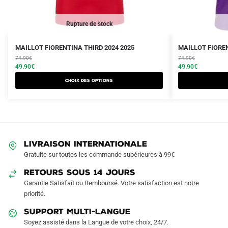
Rupture de stock
Le
Le
Le
Le
Ce
Ce
MAILLOT FIORENTINA THIRD 2024 2025
MAILLOT FIOREN
prix
prix
prix
prix
produit
74.90
€
produit
74.90
€
initial
actuel
initial
actuel
49.90
€
49.90
€
a
a
était :
est :
était :
est :
Choix des options
plusieurs
plusieurs
74.90€.
49.90€.
74.90€.
49.90€.
variations.
variations.
Les
Les
options
options
peuvent
peuvent
LIVRAISON INTERNATIONALE
être
être
Gratuite sur toutes les commande supérieures à 99€
choisies
choisies
sur
sur
RETOURS SOUS 14 JOURS
la
la
Garantie Satisfait ou Remboursé. Votre satisfaction est notre
page
page
priorité.
du
du
SUPPORT MULTI-LANGUE
produit
produit
Soyez assisté dans la Langue de votre choix, 24/7.