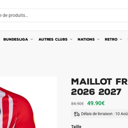
BUNDESLIGA
AUTRES CLUBS
NATIONS
RETRO
Maillot Fr
2026 2027
Le
Le
49.90
€
84.90
€
prix
prix
Délais de livraison : 10 Ao
initial
actuel
était :
est :
Taille