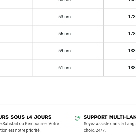
53 cm
173
56 cm
178
59 cm
183
61 cm
188
URS SOUS 14 JOURS
SUPPORT MULTI-LA
e Satisfait ou Remboursé. Votre
Soyez assisté dans la Langu
tion est notre priorité.
choix, 24/7.