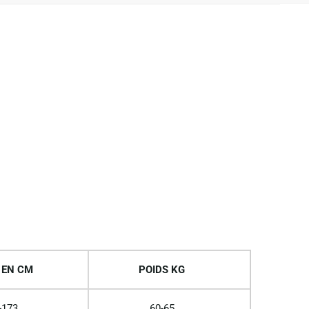
 EN CM
POIDS KG
-173
60-65