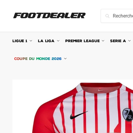
Skip
Skip
to
to
Recherche
Recherche
navigation
content
pour :
LIGUE 1
LA LIGA
PREMIER LEAGUE
SERIE A
COUPE DU MONDE 2026