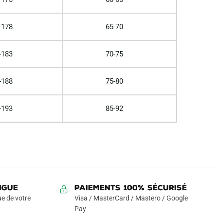
-178
65-70
-183
70-75
-188
75-80
-193
85-92
NGUE
Paiements 100% Sécurisé
e de votre
Visa / MasterCard / Mastero / Google
Pay