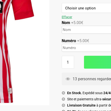
84.90€.
49.90€.
Effacer
Nom
+5.00€
Numéro
+5.00€
quantité
de
Maillot
Freiburg
13 personnes regarden
Domicile
2026
En Stock.
Expédié sous
24/
2027
Site et paiements ultra-
sécur
Livraison Gratuite
à partir 