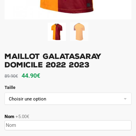
MAILLOT GALATASARAY
DOMICILE 2022 2023
Le
Le
44.90
€
89.90
€
prix
prix
Taille
initial
actuel
était :
est :
89.90€.
44.90€.
Nom
+5.00€