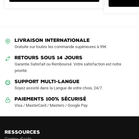
variations.
Les
options
peuvent
être
LIVRAISON INTERNATIONALE
choisies
Gratuite sur toutes les commande supérieures à 99€
sur
RETOURS SOUS 14 JOURS
la
Garantie Satisfait ou Remboursé. Votre satisfaction est notre
page
priorité.
du
produit
SUPPORT MULTI-LANGUE
Soyez assisté dans la Langue de votre choix, 24/7.
Paiements 100% Sécurisé
Visa / MasterCard / Mastero / Google Pay
RESSOURCES