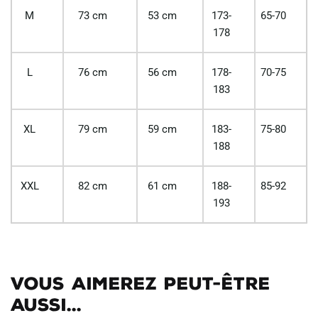
M
73 cm
53 cm
173-
65-70
178
L
76 cm
56 cm
178-
70-75
183
XL
79 cm
59 cm
183-
75-80
188
XXL
82 cm
61 cm
188-
85-92
193
Vous aimerez peut-être
aussi...