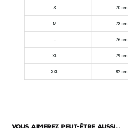
S
70 cm
M
73 cm
L
76 cm
XL
79 cm
XXL
82 cm
Vous aimerez peut-être aussi...