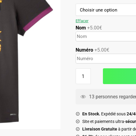
99.90€.
49.90€.
Effacer
Nom
+5.00€
Numéro
+5.00€
quantité
de
Maillot
Galatasaray
13 personnes regarden
Femme
Third
En Stock.
Expédié sous
24/
2026
Site et paiements ultra-
sécur
2027
Livraison Gratuite
à partir 