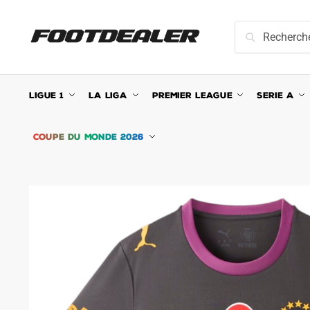
Skip
Skip
to
to
Recherche
Recherche
navigation
content
pour :
LIGUE 1
LA LIGA
PREMIER LEAGUE
SERIE A
COUPE DU MONDE 2026