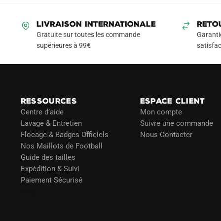
44.90€.
29.90€.
119.
variations.
Les
LIVRAISON INTERNATIONALE
RETO
options
Gratuite sur toutes les commande
Garanti
peuvent
supérieures à 99€
satisfac
être
choisies
sur
la
RESSOURCES
ESPACE CLIENT
page
Centre d’aide
Mon compte
du
Lavage & Entretien
Suivre une commande
produit
Flocage & Badges Officiels
Nous Contacter
Nos Maillots de Football
Guide des tailles
Expédition & Suivi
Paiement Sécurisé
Blog