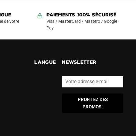
99.90€.
49.90€.
variations.
Les
NGUE
Paiements 100% Sécurisé
options
e de votre
Visa / MasterCard / Mastero / Google
peuvent
Pay
être
choisies
sur
la
!
LANGUE
NEWSLETTER
page
du
produit
PROFITEZ DES
PROMOS!