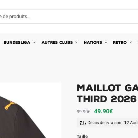
BUNDESLIGA
AUTRES CLUBS
NATIONS
RETRO
Maillot G
Third 2026
Le
Le
49.90
€
99.90
€
prix
prix
Délais de livraison : 12 Ao
initial
actuel
était :
est :
Taille