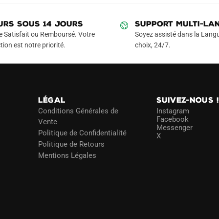
90€.
59.90€.
69.90€.
39.90€.
variations.
variations.
Les
Les
URS SOUS 14 JOURS
SUPPORT MULTI-LA
options
options
e Satisfait ou Remboursé. Votre
Soyez assisté dans la Langu
peuvent
peuvent
tion est notre priorité.
choix, 24/7.
être
être
choisies
choisies
sur
sur
la
la
LÉGAL
SUIVEZ-NOUS 
page
page
Conditions Générales de
Instagram
du
du
Facebook
Vente
Messenger
produit
produit
Politique de Confidentialité
X
Politique de Retours
Mentions Légales