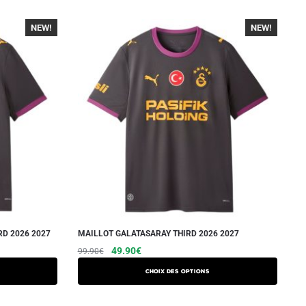
NEW!
-40%
NEW!
-40%
D 2026 2027
MAILLOT GALATASARAY THIRD 2026 2027
Le
Le
Ce
49.90
€
99.90
€
prix
prix
produit
Choix des options
initial
actuel
a
était :
est :
plusieurs