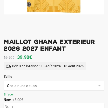
Maillot Ghana Exterieur
2026 2027 Enfant
Le
Le
39.90
€
69.90
€
prix
prix
Délais de livraison : 10 Août 2026 - 16 Août 2026
initial
actuel
Taille
était :
est :
69.90€.
39.90€.
Effacer
Nom
+5.00€