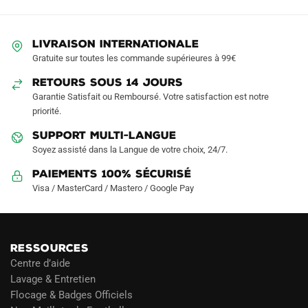
options
options
peuvent
peuvent
LIVRAISON INTERNATIONALE
être
être
Gratuite sur toutes les commande supérieures à 99€
choisies
choisies
sur
sur
RETOURS SOUS 14 JOURS
la
la
Garantie Satisfait ou Remboursé. Votre satisfaction est notre
page
page
priorité.
du
du
SUPPORT MULTI-LANGUE
produit
produit
Soyez assisté dans la Langue de votre choix, 24/7.
Paiements 100% Sécurisé
Visa / MasterCard / Mastero / Google Pay
RESSOURCES
Centre d’aide
Lavage & Entretien
Flocage & Badges Officiels