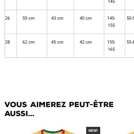
145
26
59 cm
43 cm
40 cm
145-
50-
155
28
62 cm
45 cm
42 cm
155-
55-
165
Vous aimerez peut-être
aussi...
NEW!
-40%