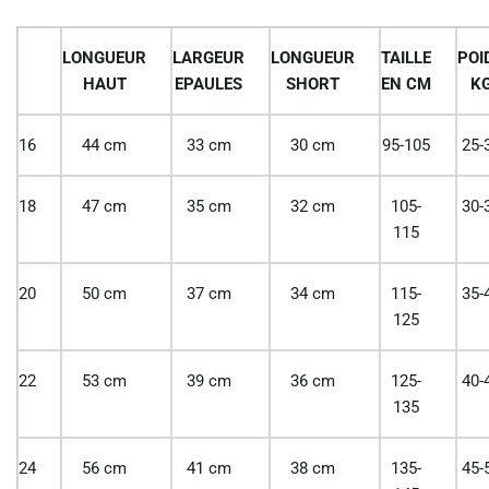
LONGUEUR
LARGEUR
LONGUEUR
TAILLE
POI
HAUT
EPAULES
SHORT
EN CM
K
16
44 cm
33 cm
30 cm
95-105
25-
18
47 cm
35 cm
32 cm
105-
30-
115
20
50 cm
37 cm
34 cm
115-
35-
125
22
53 cm
39 cm
36 cm
125-
40-
135
24
56 cm
41 cm
38 cm
135-
45-