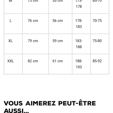
M
73 cm
53 cm
173-
65-70
178
L
76 cm
56 cm
178-
70-75
183
XL
79 cm
59 cm
183-
75-80
188
XXL
82 cm
61 cm
188-
85-92
193
Vous aimerez peut-être
aussi...