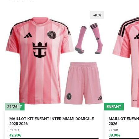
-40%
ENFANT
25/26
25/26
ENFANT
Le
Le
Le
Le
Ce
Ce
MAILLOT KIT ENFANT INTER MIAMI DOMICILE
MAILLOT ENFANT
prix
prix
2025 2026
prix
prix
2026
produit
produit
initial
actuel
initial
actuel
74.90
€
74.90
€
a
a
était :
est :
42.90
€
était :
est :
39.90
€