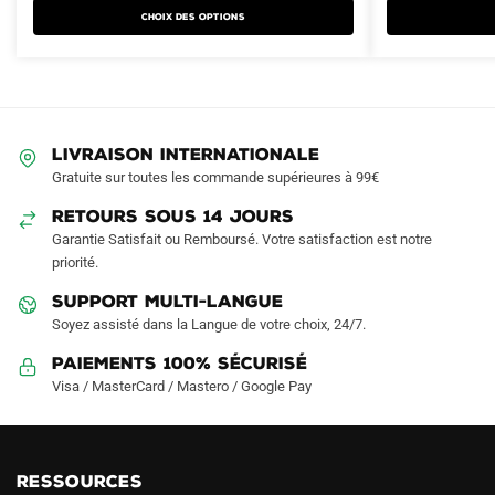
plusieurs
plusieurs
74.90€.
42.90€.
74.90€.
39.90€.
Choix des options
variations.
variations.
Les
Les
options
options
peuvent
peuvent
être
être
LIVRAISON INTERNATIONALE
choisies
choisies
Gratuite sur toutes les commande supérieures à 99€
sur
sur
RETOURS SOUS 14 JOURS
la
la
Garantie Satisfait ou Remboursé. Votre satisfaction est notre
page
page
priorité.
du
du
produit
produit
SUPPORT MULTI-LANGUE
Soyez assisté dans la Langue de votre choix, 24/7.
Paiements 100% Sécurisé
Visa / MasterCard / Mastero / Google Pay
RESSOURCES