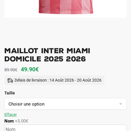
Maillot Inter Miami
Domicile 2025 2026
Le
Le
49.90
€
89.90
€
prix
prix
Délais de livraison : 14 Août 2026 - 20 Août 2026
initial
actuel
Taille
était :
est :
89.90€.
49.90€.
Effacer
Nom
+5.00€