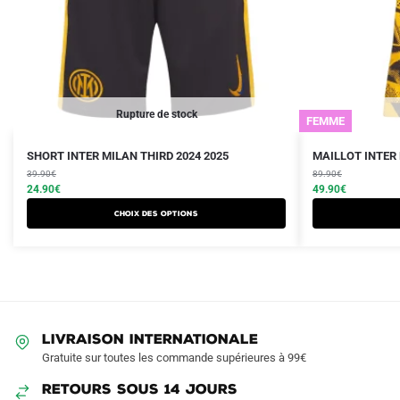
Rupture de stock
FEMME
Le
Le
Le
Le
Ce
Ce
SHORT INTER MILAN THIRD 2024 2025
MAILLOT INTER 
prix
prix
prix
prix
produit
39.90
€
produit
89.90
€
initial
actuel
initial
actuel
24.90
€
49.90
€
a
a
était :
est :
était :
est :
Choix des options
plusieurs
plusieurs
39.90€.
24.90€.
89.90€.
49.90€.
variations.
variations.
Les
Les
options
options
peuvent
peuvent
être
être
LIVRAISON INTERNATIONALE
choisies
choisies
Gratuite sur toutes les commande supérieures à 99€
sur
sur
RETOURS SOUS 14 JOURS
la
la