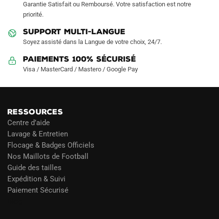
Garantie Satisfait ou Remboursé. Votre satisfaction est notre
page
page
priorité.
du
du
produit
produit
SUPPORT MULTI-LANGUE
Soyez assisté dans la Langue de votre choix, 24/7.
Paiements 100% Sécurisé
Visa / MasterCard / Mastero / Google Pay
RESSOURCES
Centre d’aide
Lavage & Entretien
Flocage & Badges Officiels
Nos Maillots de Football
Guide des tailles
Expédition & Suivi
Paiement Sécurisé
Blog