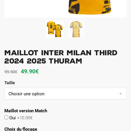
Maillot Inter Milan Third
2024 2025 Thuram
Le
Le
49.90
€
99.90
€
prix
prix
Taille
initial
actuel
était :
est :
99.90€.
49.90€.
Maillot version Match
Oui
+10.00€
Choix du flocage