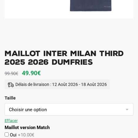
Maillot Inter Milan Third
2025 2026 Dumfries
Le
Le
49.90
€
99.90
€
prix
prix
Délais de livraison : 12 Août 2026 - 18 Août 2026
initial
actuel
Taille
était :
est :
99.90€.
49.90€.
Effacer
Maillot version Match
Oui
+10.00€