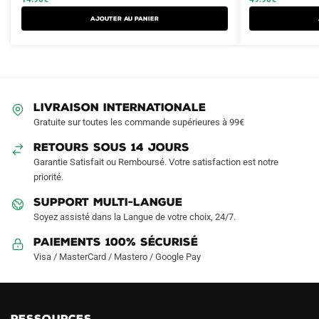
a
était :
est :
était :
est :
Ajouter au panier
plusieurs
19.90€.
14.90€.
89.90€.
49.90€.
variations.
Les
options
peuvent
LIVRAISON INTERNATIONALE
être
Gratuite sur toutes les commande supérieures à 99€
choisies
sur
RETOURS SOUS 14 JOURS
la
Garantie Satisfait ou Remboursé. Votre satisfaction est notre
page
priorité.
du
SUPPORT MULTI-LANGUE
produit
Soyez assisté dans la Langue de votre choix, 24/7.
Paiements 100% Sécurisé
Visa / MasterCard / Mastero / Google Pay
RESSOURCES