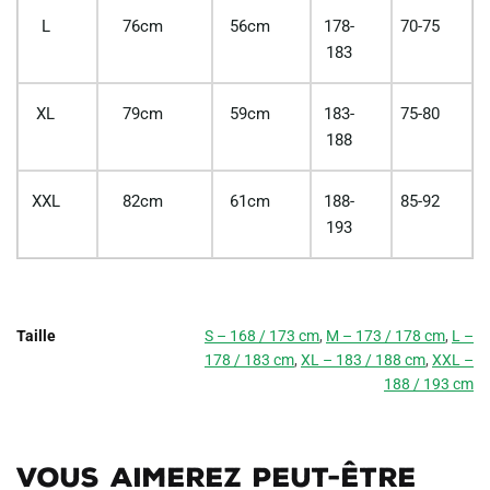
L
76cm
56cm
178-
70-75
183
XL
79cm
59cm
183-
75-80
188
XXL
82cm
61cm
188-
85-92
193
Taille
S – 168 / 173 cm
,
M – 173 / 178 cm
,
L –
178 / 183 cm
,
XL – 183 / 188 cm
,
XXL –
188 / 193 cm
Vous aimerez peut-être