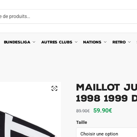
BUNDESLIGA
AUTRES CLUBS
NATIONS
RETRO
Maillot J
1998 1999 
Le
Le
59.90
€
89.90
€
prix
prix
Taille
initial
actuel
était :
est :