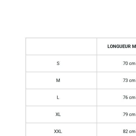
LONGUEUR M
S
70 cm
M
73 cm
L
76 cm
XL
79 cm
XXL
82 cm