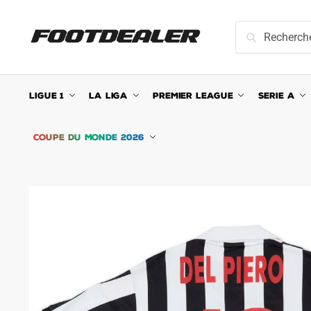
Skip
Skip
to
to
Recherche
Recherche
navigation
content
pour :
LIGUE 1
LA LIGA
PREMIER LEAGUE
SERIE A
COUPE DU MONDE 2026