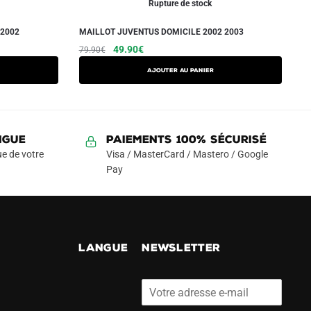
Rupture de stock
 2002
MAILLOT JUVENTUS DOMICILE 2002 2003
Le
Le
Ce
49.90
€
79.90
€
prix
prix
produit
AJOUTER AU PANIER
initial
actuel
a
était :
est :
plusieurs
79.90€.
49.90€.
variations.
Les
NGUE
Paiements 100% Sécurisé
options
e de votre
Visa / MasterCard / Mastero / Google
peuvent
Pay
être
choisies
sur
la
!
LANGUE
NEWSLETTER
page
du
produit