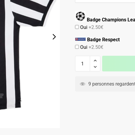
89.90€.
59.90€.
Badge Champions Le
Oui
+2.50€
Badge Respect
Oui
+2.50€
quantité
de
Maillot
Juventus
9 personnes regardent
Domicile
1998
1999
Del
Piero