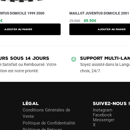
NTUS DOMICILE 1999 2000
MAILLOT JUVENTUS DOMICILE 2001
Le
Ce
Le
Le
Ce
0
€
49.90
€
79.90
€
prix
prix
prix
produit
produit
AJOUTER AU PANIER
AJOUTER AU PANIER
actuel
initial
actuel
a
a
est :
était :
est :
plusieurs
plusieurs
€.
49.90€.
79.90€.
49.90€.
variations.
variations.
Les
Les
URS SOUS 14 JOURS
SUPPORT MULTI-LA
options
options
e Satisfait ou Remboursé. Votre
Soyez assisté dans la Langu
peuvent
peuvent
tion est notre priorité.
choix, 24/7.
être
être
choisies
choisies
sur
sur
la
la
LÉGAL
SUIVEZ-NOUS 
page
page
Conditions Générales de
Instagram
du
du
Facebook
Vente
Messenger
produit
produit
Politique de Confidentialité
X
Politique de Retours