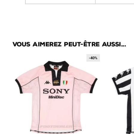
Vous aimerez peut-être aussi...
-40%
-40%