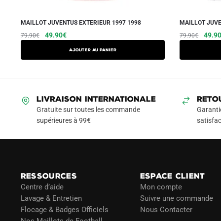
MAILLOT JUVENTUS EXTERIEUR 1997 1998
MAILLOT JUVE
Le
Le
Ce
Le
49.90
€
49.9
79.90
€
79.90
€
prix
prix
prix
produit
AJOUTER AU PANIER
initial
actuel
initial
a
était :
est :
était :
plusieurs
79.90€.
49.90€.
79.90
variations.
Les
LIVRAISON INTERNATIONALE
RETO
options
Gratuite sur toutes les commande
Garanti
peuvent
supérieures à 99€
satisfac
être
choisies
sur
la
RESSOURCES
ESPACE CLIENT
page
Centre d’aide
Mon compte
du
Lavage & Entretien
Suivre une commande
produit
Flocage & Badges Officiels
Nous Contacter