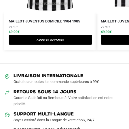
Le
Le
Le
Le
Ce
Ce
MAILLOT JUVENTUS DOMICILE 1984 1985
MAILLOT JUVEN
prix
prix
prix
prix
produit
79.90
€
produit
79.90
€
initial
actuel
initial
actuel
49.90
€
49.90
€
a
a
était :
est :
était :
est :
AJOUTER AU PANIER
plusieurs
plusieurs
79.90€.
49.90€.
79.90€.
49.90€.
variations.
variations.
Les
Les
options
options
peuvent
peuvent
LIVRAISON INTERNATIONALE
être
être
Gratuite sur toutes les commande supérieures à 99€
choisies
choisies
sur
sur
RETOURS SOUS 14 JOURS
la
la
Garantie Satisfait ou Remboursé. Votre satisfaction est notre
page
page
priorité.
du
du
SUPPORT MULTI-LANGUE
produit
produit
Soyez assisté dans la Langue de votre choix, 24/7.