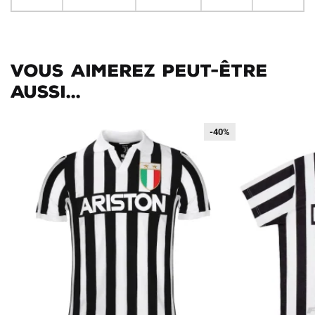
Vous aimerez peut-être
aussi...
-40%
-40%