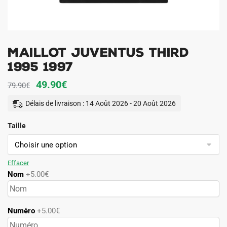
Maillot Juventus Third
1995 1997
Le
Le
49.90
€
79.90
€
prix
prix
Délais de livraison : 14 Août 2026 - 20 Août 2026
initial
actuel
Taille
était :
est :
79.90€.
49.90€.
Effacer
Nom
+5.00€
Numéro
+5.00€