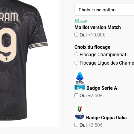
109.90€.
54.90€.
Effacer
Maillot version Match
Oui
+10.00€
Choix du flocage
Flocage Championnat
Flocage Ligue des Champ
Badge Serie A
Oui
+2.50€
Badge Coppa Italia
Oui
+2.50€