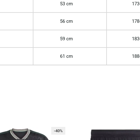
53 cm
173
56 cm
178
59 cm
183
61 cm
188
-40%