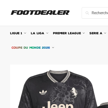
Skip
Skip
to
to
Recherche
Recherche
navigation
content
pour :
LIGUE 1
LA LIGA
PREMIER LEAGUE
SERIE A
COUPE DU MONDE 2026