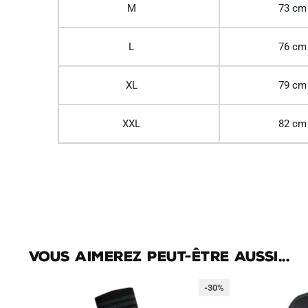
M
73 cm
L
76 cm
XL
79 cm
XXL
82 cm
Vous aimerez peut-être aussi...
-30%