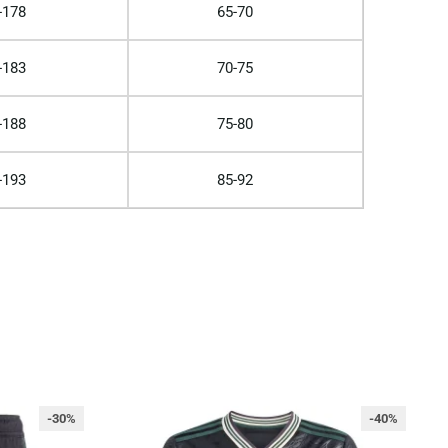
-178
65-70
-183
70-75
-188
75-80
-193
85-92
-30%
-40%