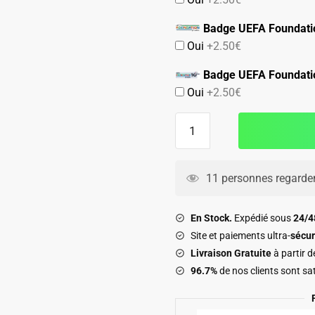
Badge UEFA Foundati
Oui
+2.50€
Badge UEFA Foundati
Oui
+2.50€
quantité
de
Maillot
Juventus
11 personnes regarden
Third
2025
En Stock.
Expédié sous
24/
2026
Site et paiements ultra-
sécur
Thuram
Livraison Gratuite
à partir 
96.7%
de nos clients sont sat