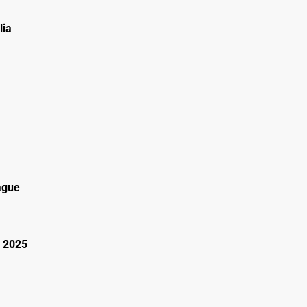
lia
ague
 2025