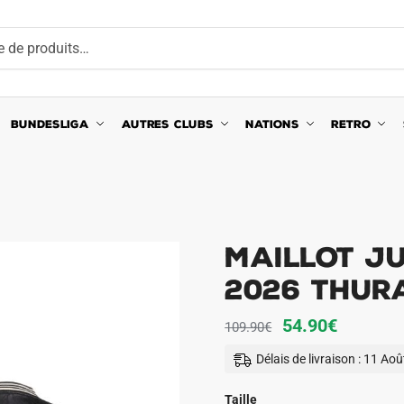
BUNDESLIGA
AUTRES CLUBS
NATIONS
RETRO
Maillot J
2026 Thur
Le
Le
54.90
€
109.90
€
prix
prix
Délais de livraison : 11 Ao
initial
actuel
était :
est :
Taille