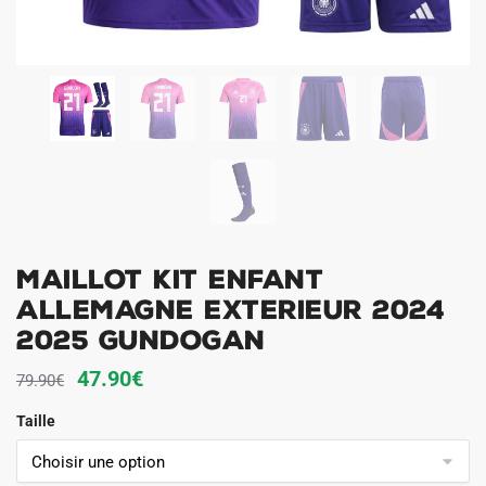
Maillot Kit Enfant
Allemagne Exterieur 2024
2025 Gundogan
Le
Le
47.90
€
79.90
€
prix
prix
Taille
initial
actuel
était :
est :