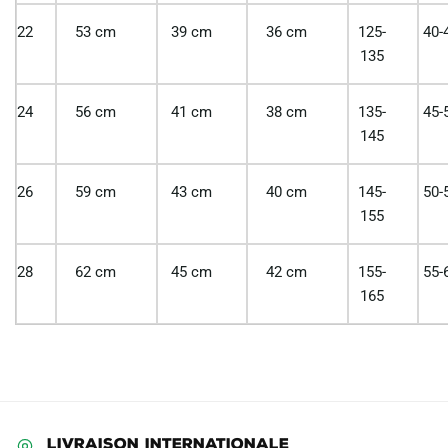
22
53 cm
39 cm
36 cm
125-
40-
135
24
56 cm
41 cm
38 cm
135-
45-
145
26
59 cm
43 cm
40 cm
145-
50-
155
28
62 cm
45 cm
42 cm
155-
55-
165
LIVRAISON INTERNATIONALE