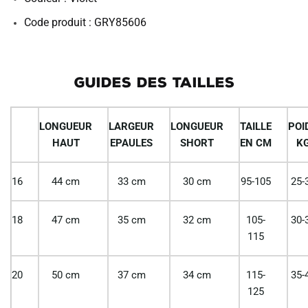
Code produit : GRY85606
GUIDES DES TAILLES
LONGUEUR
LARGEUR
LONGUEUR
TAILLE
POI
HAUT
EPAULES
SHORT
EN CM
K
16
44 cm
33 cm
30 cm
95-105
25-
18
47 cm
35 cm
32 cm
105-
30-
115
20
50 cm
37 cm
34 cm
115-
35-
125