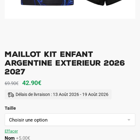
Maillot Kit Enfant
Argentine Exterieur 2026
2027
Le
Le
42.90
€
69.90
€
prix
prix
Délais de livraison : 13 Août 2026 - 19 Août 2026
initial
actuel
Taille
était :
est :
69.90€.
42.90€.
Effacer
Nom
+5.00€