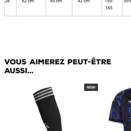
28
62 cm
45 cm
42 cm
155-
55-
165
Vous aimerez peut-être
aussi...
NEW!
-30%