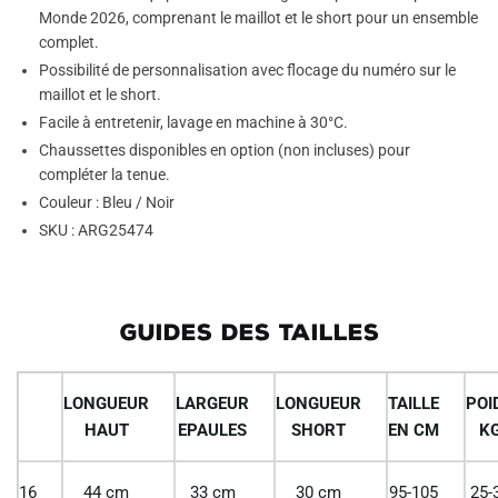
Monde 2026, comprenant le maillot et le short pour un ensemble
complet.
Possibilité de personnalisation avec flocage du numéro sur le
maillot et le short.
Facile à entretenir, lavage en machine à 30°C.
Chaussettes disponibles en option (non incluses) pour
compléter la tenue.
Couleur : Bleu / Noir
SKU : ARG25474
GUIDES DES TAILLES
LONGUEUR
LARGEUR
LONGUEUR
TAILLE
POI
HAUT
EPAULES
SHORT
EN CM
K
16
44 cm
33 cm
30 cm
95-105
25-