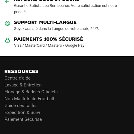
la
Garantie Satisfait ou Remboursé. Votre satisfaction est notre
page
priorité.
du
produit
SUPPORT MULTI-LANGUE
Soyez assisté dans la Langue de votre choix, 24/7.
Paiements 100% Sécurisé
Visa / MasterCard / Mastero / Google Pay
RESSOURCES
Centre d’aide
Lavage & Entretien
Flocage & Badges Officiels
Nos Maillots de Football
Guide des tailles
Expédition & Suivi
Paiement Sécurisé
Blog