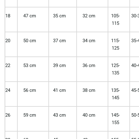
18
47 cm
35 cm
32 cm
105-
30-
115
20
50 cm
37 cm
34 cm
115-
35-
125
22
53 cm
39 cm
36 cm
125-
40-
135
24
56 cm
41 cm
38 cm
135-
45-
145
26
59 cm
43 cm
40 cm
145-
50-
155