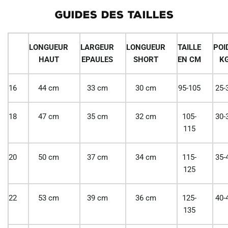
GUIDES DES TAILLES
LONGUEUR
LARGEUR
LONGUEUR
TAILLE
POI
HAUT
EPAULES
SHORT
EN CM
K
16
44 cm
33 cm
30 cm
95-105
25-
18
47 cm
35 cm
32 cm
105-
30-
115
20
50 cm
37 cm
34 cm
115-
35-
125
22
53 cm
39 cm
36 cm
125-
40-
135