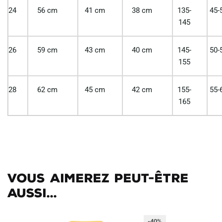
24
56 cm
41 cm
38 cm
135-
45-
145
26
59 cm
43 cm
40 cm
145-
50-
155
28
62 cm
45 cm
42 cm
155-
55-
165
Vous aimerez peut-être
aussi...
-40%