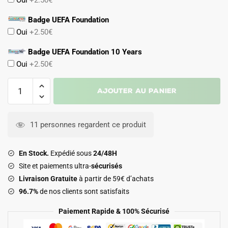
Oui
+2.50€
Badge UEFA Foundation
Oui
+2.50€
Badge UEFA Foundation 10 Years
Oui
+2.50€
quantité
Ajouter au panier
de
Maillot
Kit
11 personnes regardent ce produit
Enfant
AS
En Stock.
Expédié sous
24/48H
Monaco
Site et paiements ultra-
sécurisés
Third
Livraison Gratuite
à partir de 59€ d’achats
2025
96.7%
de nos clients sont satisfaits
2026
Paiement Rapide & 100% Sécurisé