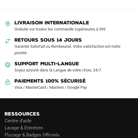
Les
options
peuvent
LIVRAISON INTERNATIONALE
être
Gratuite sur toutes les commande supérieures à 99€
choisies
sur
RETOURS SOUS 14 JOURS
la
Garantie Satisfait ou Remboursé. Votre satisfaction est notre
page
priorité.
du
SUPPORT MULTI-LANGUE
produit
Soyez assisté dans la Langue de votre choix, 24/7.
Paiements 100% Sécurisé
Visa / MasterCard / Mastero / Google Pay
RESSOURCES
Centre d’aide
Lavage & Entretien
Flocage & Badges Officiels