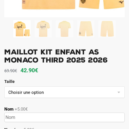
Maillot Kit Enfant AS
Monaco Third 2025 2026
Le
Le
42.90
€
69.90
€
prix
prix
Taille
initial
actuel
était :
est :
69.90€.
42.90€.
Nom
+5.00€