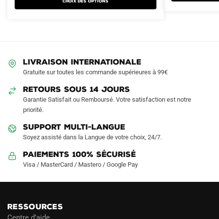
Choix des options
variations.
variations.
Les
Les
options
options
peuvent
peuvent
être
être
LIVRAISON INTERNATIONALE
choisies
choisies
Gratuite sur toutes les commande supérieures à 99€
sur
sur
RETOURS SOUS 14 JOURS
la
la
Garantie Satisfait ou Remboursé. Votre satisfaction est notre
page
page
priorité.
du
du
produit
produit
SUPPORT MULTI-LANGUE
Soyez assisté dans la Langue de votre choix, 24/7.
Paiements 100% Sécurisé
Visa / MasterCard / Mastero / Google Pay
RESSOURCES
Centre d’aide