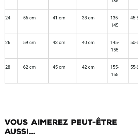
135
24
56 cm
41 cm
38 cm
135-
45-
145
26
59 cm
43 cm
40 cm
145-
50-
155
28
62 cm
45 cm
42 cm
155-
55-
165
Vous aimerez peut-être
aussi...