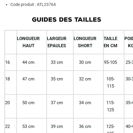
Code produit : ATL23764
GUIDES DES TAILLES
LONGUEUR
LARGEUR
LONGUEUR
TAILLE
POI
HAUT
EPAULES
SHORT
EN CM
K
16
44 cm
33 cm
30 cm
95-105
25-
18
47 cm
35 cm
32 cm
105-
30-
115
20
50 cm
37 cm
34 cm
115-
35-
125
22
53 cm
39 cm
36 cm
125-
40-