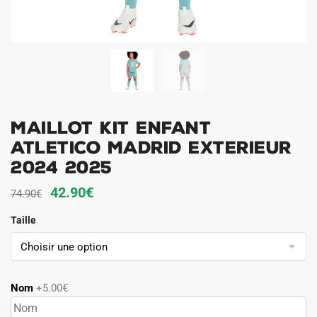
Maillot Kit Enfant
Atletico Madrid Exterieur
2024 2025
Le
Le
42.90
€
74.90
€
prix
prix
Taille
initial
actuel
était :
est :
74.90€.
42.90€.
Nom
+5.00€