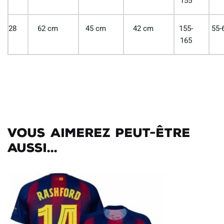
155
28
62 cm
45 cm
42 cm
155-
55-
165
Vous aimerez peut-être
aussi...