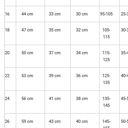
16
44 cm
33 cm
30 cm
95-105
25-
18
47 cm
35 cm
32 cm
105-
30-
115
20
50 cm
37 cm
34 cm
115-
35-
125
22
53 cm
39 cm
36 cm
125-
40-
135
24
56 cm
41 cm
38 cm
135-
45-
145
26
59 cm
43 cm
40 cm
145-
50-