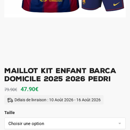
Maillot Kit Enfant Barca
Domicile 2025 2026 Pedri
Le
Le
47.90
€
79.90
€
prix
prix
Délais de livraison : 10 Août 2026 - 16 Août 2026
initial
actuel
Taille
était :
est :
79.90€.
47.90€.