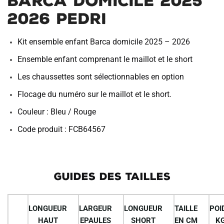
Barca Domicile 2025
2026 Pedri
Kit ensemble enfant Barca domicile 2025 – 2026
Ensemble enfant comprenant le maillot et le short
Les chaussettes sont sélectionnables en option
Flocage du numéro sur le maillot et le short.
Couleur : Bleu / Rouge
Code produit : FCB64567
GUIDES DES TAILLES
LONGUEUR
LARGEUR
LONGUEUR
TAILLE
POI
HAUT
EPAULES
SHORT
EN CM
K