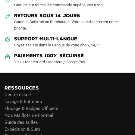
choisies
Gratuite sur toutes les commande supérieures à 99€
sur
RETOURS SOUS 14 JOURS
la
Garantie Satisfait ou Remboursé. Votre satisfaction est notre
page
priorité.
du
produit
SUPPORT MULTI-LANGUE
Soyez assisté dans la Langue de votre choix, 24/7.
Paiements 100% Sécurisé
Visa / MasterCard / Mastero / Google Pay
RESSOURCES
Centre d’aide
Lavage & Entretien
Flocage & Badges Officiels
Nos Maillots de Football
Guide des tailles
Expédition & Suivi