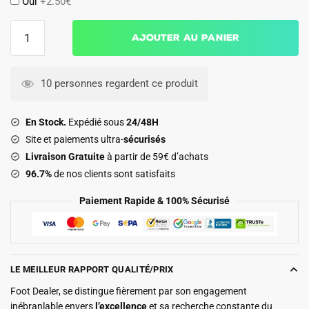
Oui
+2.50€
quantité
Ajouter au panier
de
Maillot
Kit
10 personnes regardent ce produit
Enfant
Barca
En Stock.
Expédié sous
24/48H
Domicile
Site et paiements ultra-
sécurisés
2025
Livraison Gratuite
à partir de 59€ d’achats
2026
96.7%
de nos clients sont satisfaits
Pedri
Paiement Rapide & 100% Sécurisé
LE MEILLEUR RAPPORT QUALITÉ/PRIX
Foot Dealer, se distingue fièrement par son engagement
inébranlable envers
l’excellence
et sa recherche constante du