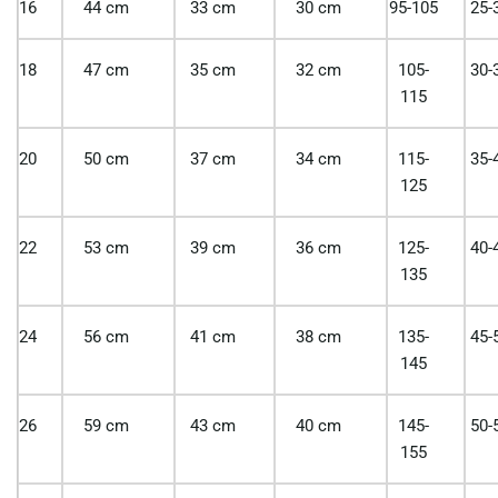
16
44 cm
33 cm
30 cm
95-105
25-
18
47 cm
35 cm
32 cm
105-
30-
115
20
50 cm
37 cm
34 cm
115-
35-
125
22
53 cm
39 cm
36 cm
125-
40-
135
24
56 cm
41 cm
38 cm
135-
45-
145
26
59 cm
43 cm
40 cm
145-
50-
155