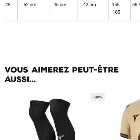
28
62 cm
45 cm
42 cm
155-
55-
165
Vous aimerez peut-être
aussi...
-30%