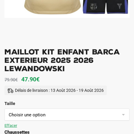
Maillot Kit Enfant Barca
Exterieur 2025 2026
Lewandowski
Le
Le
47.90
€
79.90
€
prix
prix
Délais de livraison : 13 Août 2026 - 19 Août 2026
initial
actuel
Taille
était :
est :
79.90€.
47.90€.
Effacer
Chaussettes