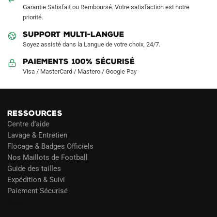
la
Garantie Satisfait ou Remboursé. Votre satisfaction est notre
page
priorité.
du
SUPPORT MULTI-LANGUE
produit
Soyez assisté dans la Langue de votre choix, 24/7.
Paiements 100% Sécurisé
Visa / MasterCard / Mastero / Google Pay
RESSOURCES
Centre d’aide
Lavage & Entretien
Flocage & Badges Officiels
Nos Maillots de Football
Guide des tailles
Expédition & Suivi
Paiement Sécurisé
Blog