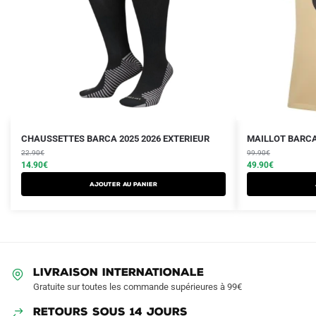
Le
Le
Le
Le
Ce
CHAUSSETTES BARCA 2025 2026 EXTERIEUR
MAILLOT BARCA
prix
prix
prix
prix
22.90
€
produit
99.90
€
initial
actuel
initial
actuel
14.90
€
49.90
€
a
était :
est :
était :
est :
Ajouter au panier
plusieurs
22.90€.
14.90€.
99.90€.
49.90€.
variations.
Les
options
peuvent
LIVRAISON INTERNATIONALE
être
Gratuite sur toutes les commande supérieures à 99€
choisies
sur
RETOURS SOUS 14 JOURS