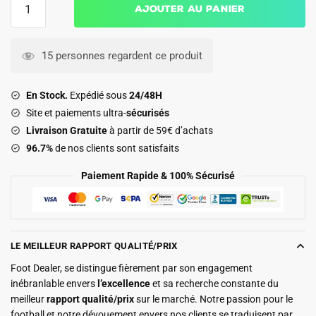
Ajouter au panier
de
Maillot
Kit
15 personnes regardent ce produit
Enfant
Barca
En Stock.
Expédié sous
24/48H
Exterieur
Site et paiements ultra-
sécurisés
2025
Livraison Gratuite
à partir de 59€ d’achats
2026
96.7%
de nos clients sont satisfaits
Lewandowski
Paiement Rapide & 100% Sécurisé
LE MEILLEUR RAPPORT QUALITÉ/PRIX
Foot Dealer, se distingue fièrement par son engagement
inébranlable envers
l’excellence
et sa recherche constante du
meilleur
rapport qualité/prix
sur le marché. Notre passion pour le
football et notre dévouement envers nos clients se traduisent par