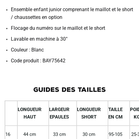
Ensemble enfant junior comprenant le maillot et le short
/ chaussettes en option
Flocage du numéro sur le maillot et le short
Lavable en machine à 30°
Couleur : Blanc
Code produit : BAY75642
GUIDES DES TAILLES
LONGUEUR
LARGEUR
LONGUEUR
TAILLE
POI
HAUT
EPAULES
SHORT
EN CM
K
16
44 cm
33 cm
30 cm
95-105
25-