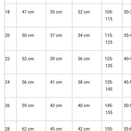
18
47 cm
35 cm
32 cm
105-
30-
115
20
50 cm
37 cm
34 cm
115-
35-
125
22
53 cm
39 cm
36 cm
125-
40-
135
24
56 cm
41 cm
38 cm
135-
45-
145
26
59 cm
43 cm
40 cm
145-
50-
155
28
62 cm
45 cm
42 cm
155-
55-