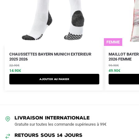
FEMME
Le
Le
Le
Le
Ce
CHAUSSETTES BAYERN MUNICH EXTERIEUR
MAILLOT BAYER
prix
prix
2025 2026
prix
prix
2026 FEMME
produit
initial
actuel
initial
actuel
22.90
€
99.90
€
a
était :
est :
14.90
€
était :
est :
49.90
€
plusieurs
22.90€.
14.90€.
99.90€.
49.90€.
Ajouter au panier
variations.
Les
options
peuvent
être
LIVRAISON INTERNATIONALE
choisies
Gratuite sur toutes les commande supérieures à 99€
sur
RETOURS SOUS 14 JOURS
la