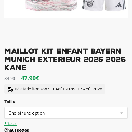
Maillot Kit Enfant Bayern
Munich Exterieur 2025 2026
Kane
Le
Le
47.90
€
84.90
€
prix
prix
Délais de livraison : 11 Août 2026 - 17 Août 2026
initial
actuel
Taille
était :
est :
84.90€.
47.90€.
Effacer
Chaussettes