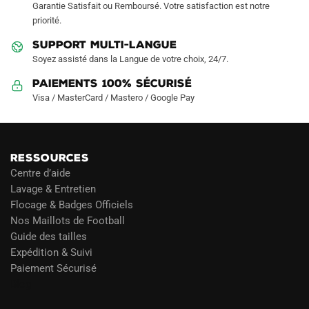
Garantie Satisfait ou Remboursé. Votre satisfaction est notre
page
priorité.
du
produit
SUPPORT MULTI-LANGUE
Soyez assisté dans la Langue de votre choix, 24/7.
Paiements 100% Sécurisé
Visa / MasterCard / Mastero / Google Pay
RESSOURCES
Centre d’aide
Lavage & Entretien
Flocage & Badges Officiels
Nos Maillots de Football
Guide des tailles
Expédition & Suivi
Paiement Sécurisé
Blog