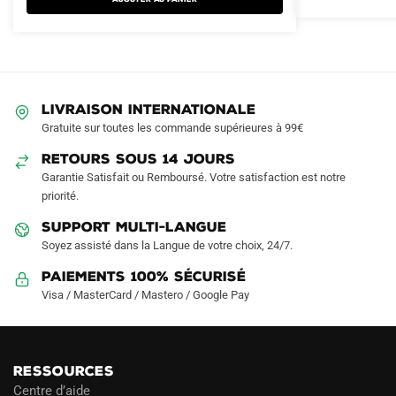
variations.
variations.
Les
Les
options
options
peuvent
peuvent
être
être
LIVRAISON INTERNATIONALE
choisies
choisies
Gratuite sur toutes les commande supérieures à 99€
sur
sur
RETOURS SOUS 14 JOURS
la
la
Garantie Satisfait ou Remboursé. Votre satisfaction est notre
page
page
priorité.
du
du
produit
produit
SUPPORT MULTI-LANGUE
Soyez assisté dans la Langue de votre choix, 24/7.
Paiements 100% Sécurisé
Visa / MasterCard / Mastero / Google Pay
RESSOURCES
Centre d’aide