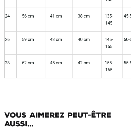
24
56 cm
41 cm
38 cm
135-
45-
145
26
59 cm
43 cm
40 cm
145-
50-
155
28
62 cm
45 cm
42 cm
155-
55-
165
Vous aimerez peut-être
aussi...