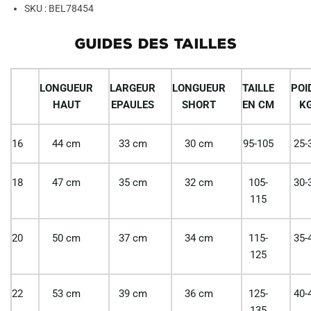
SKU : BEL78454
GUIDES DES TAILLES
LONGUEUR
LARGEUR
LONGUEUR
TAILLE
POI
HAUT
EPAULES
SHORT
EN CM
K
16
44 cm
33 cm
30 cm
95-105
25-
18
47 cm
35 cm
32 cm
105-
30-
115
20
50 cm
37 cm
34 cm
115-
35-
125
22
53 cm
39 cm
36 cm
125-
40-
135