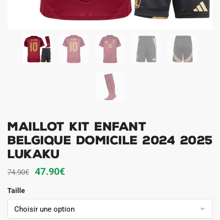
Maillot Kit Enfant
Belgique Domicile 2024 2025
Lukaku
Le
Le
47.90
€
74.90
€
prix
prix
Taille
initial
actuel
était :
est :