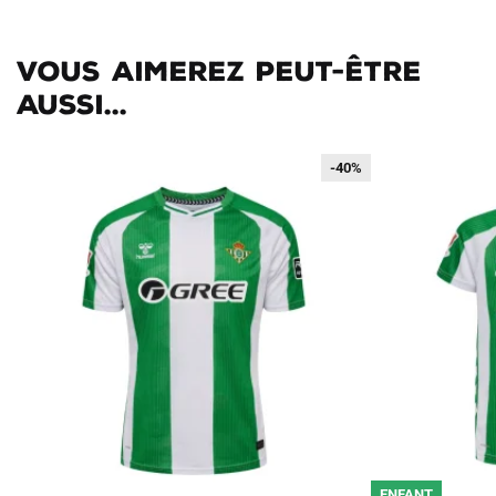
Vous aimerez peut-être
aussi...
-40%
-40%
ENFANT