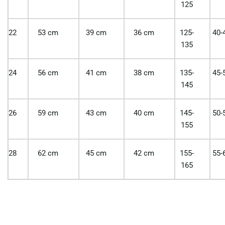
125
22
53 cm
39 cm
36 cm
125-
40-
135
24
56 cm
41 cm
38 cm
135-
45-
145
26
59 cm
43 cm
40 cm
145-
50-
155
28
62 cm
45 cm
42 cm
155-
55-
165