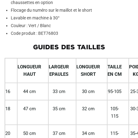
chaussettes en option
Flocage du numéro sur le maillot et le short
Lavable en machine à 30°
Couleur : Vert / Blanc
Code produit : BET76803
GUIDES DES TAILLES
LONGUEUR
LARGEUR
LONGUEUR
TAILLE
POI
HAUT
EPAULES
SHORT
EN CM
K
16
44 cm
33 cm
30 cm
95-105
25-
18
47 cm
35 cm
32 cm
105-
30-
115
20
50 cm
37 cm
34 cm
115-
35-