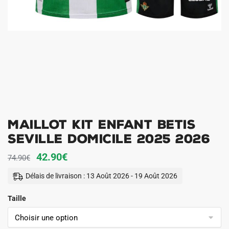
Maillot Kit Enfant Betis
Seville Domicile 2025 2026
Le
Le
42.90
€
74.90
€
prix
prix
Délais de livraison : 13 Août 2026 - 19 Août 2026
initial
actuel
Taille
était :
est :
74.90€.
42.90€.