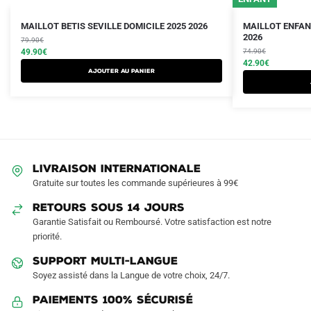
Le
Le
Le
Le
Ce
Ce
MAILLOT BETIS SEVILLE DOMICILE 2025 2026
MAILLOT ENFANT
prix
prix
prix
prix
2026
produit
79.90
€
produit
initial
actuel
initial
actuel
49.90
€
74.90
€
a
a
était :
est :
était :
est :
42.90
€
AJOUTER AU PANIER
plusieurs
plusieurs
79.90€.
49.90€.
74.90€.
42.90€.
variations.
variations.
Les
Les
options
options
peuvent
peuvent
être
être
LIVRAISON INTERNATIONALE
choisies
choisies
Gratuite sur toutes les commande supérieures à 99€
sur
sur
RETOURS SOUS 14 JOURS
la
la
Garantie Satisfait ou Remboursé. Votre satisfaction est notre
page
page
priorité.
du
du
produit
produit
SUPPORT MULTI-LANGUE
Soyez assisté dans la Langue de votre choix, 24/7.
Paiements 100% Sécurisé