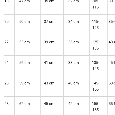
18
47 cm
35 cm
32 cm
105-
30-
115
20
50 cm
37 cm
34 cm
115-
35-
125
22
53 cm
39 cm
36 cm
125-
40-
135
24
56 cm
41 cm
38 cm
135-
45-
145
26
59 cm
43 cm
40 cm
145-
50-
155
28
62 cm
45 cm
42 cm
155-
55-
165