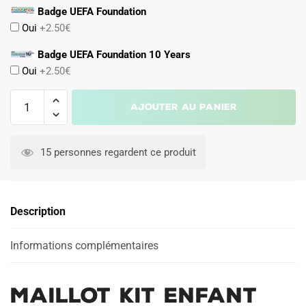
Badge UEFA Foundation
Oui
+2.50€
Badge UEFA Foundation 10 Years
Oui
+2.50€
quantité
Ajouter au panier
de
Maillot
Kit
15 personnes regardent ce produit
Enfant
Croatie
Domicile
Description
2024
2025
Modric
Informations complémentaires
Maillot Kit Enfant