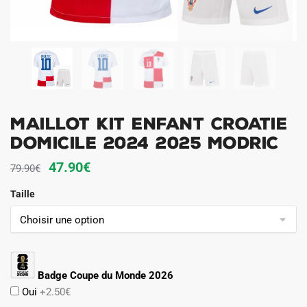
Maillot Kit Enfant Croatie
Domicile 2024 2025 Modric
Le
Le
47.90
€
79.90
€
prix
prix
Taille
initial
actuel
était :
est :
79.90€.
47.90€.
Badge Coupe du Monde 2026
Oui
+2.50€