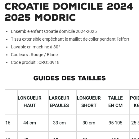
Croatie Domicile 2024
2025 Modric
Ensemble enfant Croatie domicile 2024-2025
Tissu extensible empêchant le maillot de coller pendant l’effort
Lavable en machine à 30°
Couleurs : Rouge / Blanc
Code produit : CRO53918
GUIDES DES TAILLES
LONGUEUR
LARGEUR
LONGUEUR
TAILLE
POI
HAUT
EPAULES
SHORT
EN CM
K
16
44 cm
33 cm
30 cm
95-105
25-