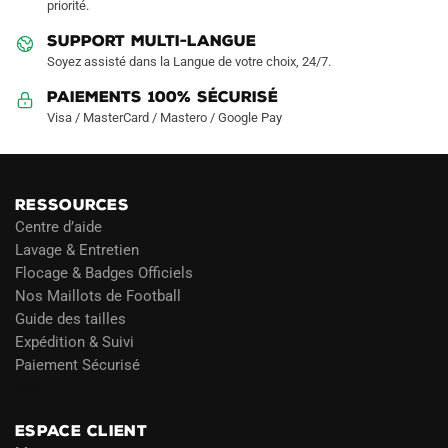
priorité.
du
du
produit
produit
SUPPORT MULTI-LANGUE
Soyez assisté dans la Langue de votre choix, 24/7.
Paiements 100% Sécurisé
Visa / MasterCard / Mastero / Google Pay
RESSOURCES
Centre d’aide
Lavage & Entretien
Flocage & Badges Officiels
Nos Maillots de Football
Guide des tailles
Expédition & Suivi
Paiement Sécurisé
Blog
ESPACE CLIENT