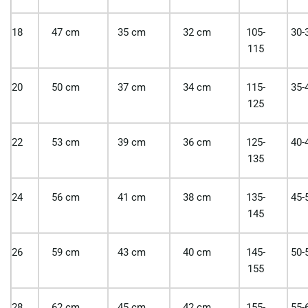
18
47 cm
35 cm
32 cm
105-
30-
115
20
50 cm
37 cm
34 cm
115-
35-
125
22
53 cm
39 cm
36 cm
125-
40-
135
24
56 cm
41 cm
38 cm
135-
45-
145
26
59 cm
43 cm
40 cm
145-
50-
155
28
62 cm
45 cm
42 cm
155-
55-