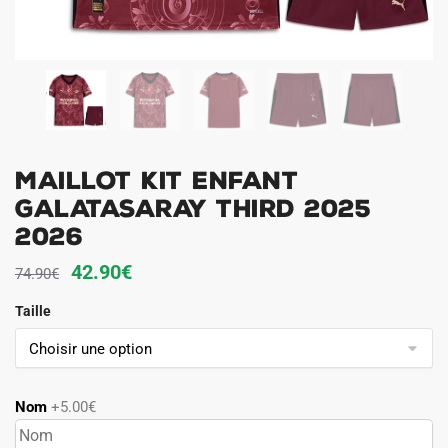
Maillot Kit Enfant
Galatasaray Third 2025
2026
Le
Le
42.90
€
74.90
€
prix
prix
Taille
initial
actuel
était :
est :
74.90€.
42.90€.
Nom
+5.00€