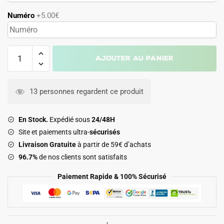
Numéro
+5.00€
quantité
Ajouter au panier
de
Maillot
Kit
13 personnes regardent ce produit
Enfant
Galatasaray
En Stock.
Expédié sous
24/48H
Third
Site et paiements ultra-
sécurisés
2025
Livraison Gratuite
à partir de 59€ d’achats
2026
96.7%
de nos clients sont satisfaits
Paiement Rapide & 100% Sécurisé