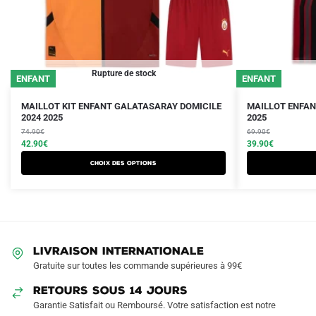
Rupture de stock
ENFANT
ENFANT
Le
Le
Le
Le
Ce
Ce
MAILLOT KIT ENFANT GALATASARAY DOMICILE
MAILLOT ENFAN
prix
prix
2024 2025
prix
prix
2025
produit
produit
initial
actuel
initial
actuel
74.90
€
69.90
€
a
a
était :
est :
42.90
€
était :
est :
39.90
€
plusieurs
plusieurs
74.90€.
42.90€.
69.90€.
39.90€.
Choix des options
variations.
variations.
Les
Les
options
options
peuvent
peuvent
être
être
LIVRAISON INTERNATIONALE
choisies
choisies
Gratuite sur toutes les commande supérieures à 99€
sur
sur
RETOURS SOUS 14 JOURS
la
la
Garantie Satisfait ou Remboursé. Votre satisfaction est notre
page
page