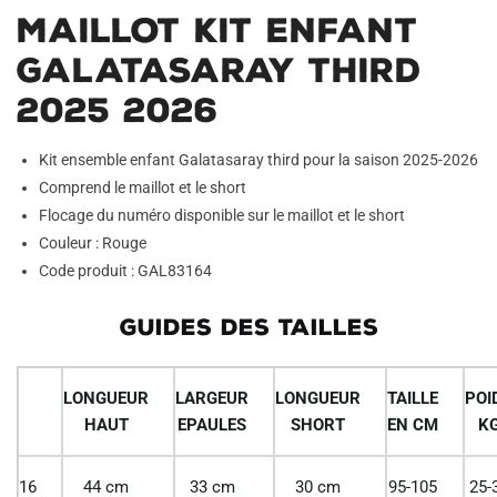
Maillot Kit Enfant
Galatasaray Third
2025 2026
Kit ensemble enfant Galatasaray third pour la saison 2025-2026
Comprend le maillot et le short
Flocage du numéro disponible sur le maillot et le short
Couleur : Rouge
Code produit : GAL83164
GUIDES DES TAILLES
LONGUEUR
LARGEUR
LONGUEUR
TAILLE
POI
HAUT
EPAULES
SHORT
EN CM
K
16
44 cm
33 cm
30 cm
95-105
25-