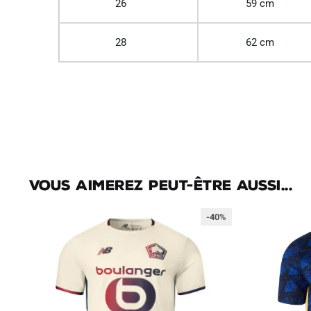
26
59 cm
28
62 cm
Vous aimerez peut-être aussi...
-40%