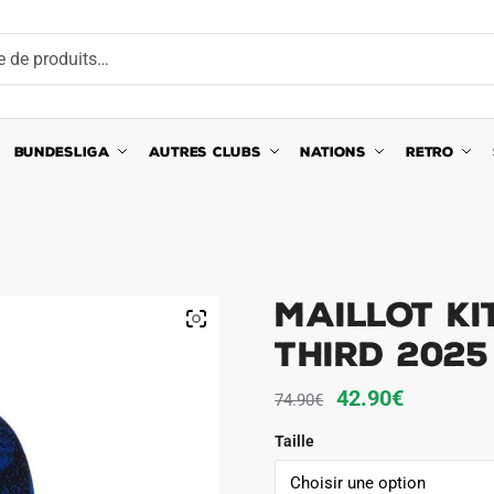
BUNDESLIGA
AUTRES CLUBS
NATIONS
RETRO
Maillot Ki
Third 2025
Le
Le
42.90
€
74.90
€
prix
prix
Taille
initial
actuel
était :
est :