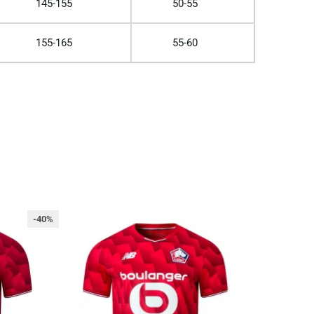
145-155
50-55
155-165
55-60
-40%