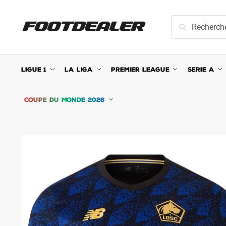
Skip
Skip
to
to
Recherche
Recherche
navigation
content
pour :
LIGUE 1
LA LIGA
PREMIER LEAGUE
SERIE A
COUPE DU MONDE 2026