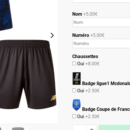
74.90€.
42.90€.
Nom
+5.00€
Numéro
+5.00€
Chaussettes
Oui
+8.00€
Badge ligue1 Mcdonald
Oui
+2.50€
Badge Coupe de Franc
Oui
+2.50€
quantité