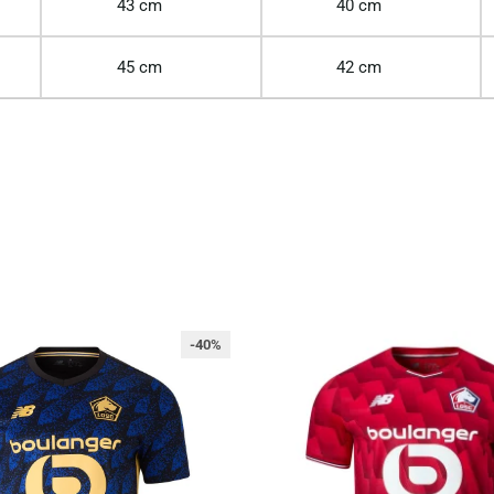
43 cm
40 cm
45 cm
42 cm
-40%