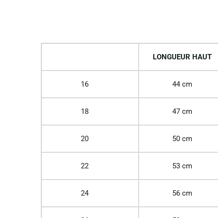
LONGUEUR HAUT
16
44 cm
18
47 cm
20
50 cm
22
53 cm
24
56 cm