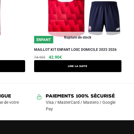
Rupture de stock
ENFANT
MAILLOT KIT ENFANT LOSC DOMICILE 2025 2026
Le
Le
42.90
€
74.90
€
prix
prix
Lire la suite
initial
actuel
était :
est :
74.90€.
42.90€.
NGUE
Paiements 100% Sécurisé
e de votre
Visa / MasterCard / Mastero / Google
Pay