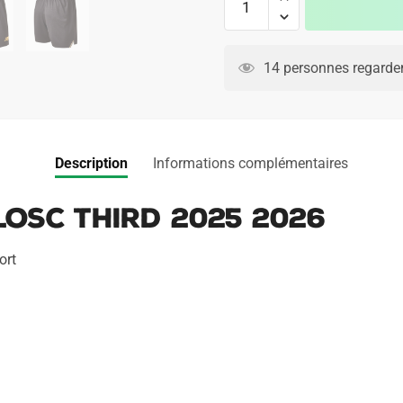
de
Maillot
Kit
14 personnes regarden
Enfant
LOSC
Third
2025
Description
Informations complémentaires
2026
LOSC Third 2025 2026
ort