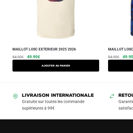
MAILLOT LOSC EXTERIEUR 2025 2026
MAILLOT LOSC
Le
Le
Le
49.90
€
49.9
84.90
€
84.90
€
prix
prix
prix
Ajouter au panier
initial
actuel
initial
était :
est :
était :
84.90€.
49.90€.
84.90
LIVRAISON INTERNATIONALE
RETO
Gratuite sur toutes les commande
Garanti
supérieures à 99€
satisfac