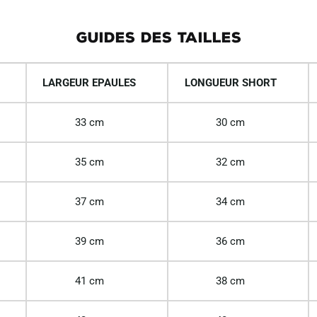
GUIDES DES TAILLES
LARGEUR EPAULES
LONGUEUR SHORT
33 cm
30 cm
35 cm
32 cm
37 cm
34 cm
39 cm
36 cm
41 cm
38 cm