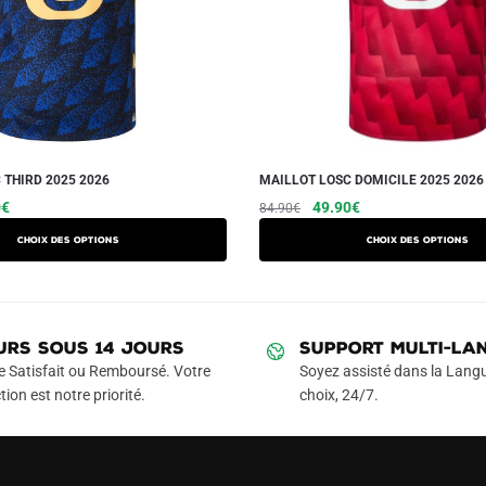
 THIRD 2025 2026
MAILLOT LOSC DOMICILE 2025 2026
Le
Ce
Le
Le
Ce
0
€
49.90
€
84.90
€
prix
prix
prix
produit
produit
Choix des options
Choix des options
actuel
initial
actuel
a
a
est :
était :
est :
plusieurs
plusieurs
€.
49.90€.
84.90€.
49.90€.
variations.
variations.
Les
Les
URS SOUS 14 JOURS
SUPPORT MULTI-LA
options
options
e Satisfait ou Remboursé. Votre
Soyez assisté dans la Langu
peuvent
peuvent
tion est notre priorité.
choix, 24/7.
être
être
choisies
choisies
sur
sur