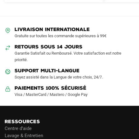
Les
options
peuvent
être
LIVRAISON INTERNATIONALE
choisies
Gratuite sur toutes les commande supérieures à 99€
sur
RETOURS SOUS 14 JOURS
la
Garantie Satisfait ou Remboursé. Votre satisfaction est notre
page
priorité.
du
produit
SUPPORT MULTI-LANGUE
Soyez assisté dans la Langue de votre choix, 24/7.
Paiements 100% Sécurisé
Visa / MasterCard / Mastero / Google Pay
RESSOURCES
Centre d’aide
Lavage & Entretien