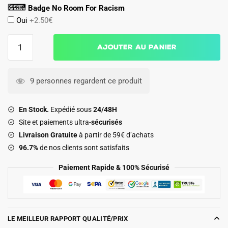
Badge No Room For Racism
Oui
+2.50€
quantité
Ajouter au panier
de
Maillot
Kit
9 personnes regardent ce produit
Enfant
Manchester
En Stock.
Expédié sous
24/48H
City
Site et paiements ultra-
sécurisés
Domicile
Livraison Gratuite
à partir de 59€ d’achats
2026
96.7%
de nos clients sont satisfaits
2027
Cherki
Paiement Rapide & 100% Sécurisé
LE MEILLEUR RAPPORT QUALITÉ/PRIX