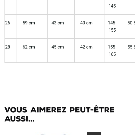
145
26
59 cm
43 cm
40 cm
145-
50-
155
28
62 cm
45 cm
42 cm
155-
55-
165
Vous aimerez peut-être
aussi...