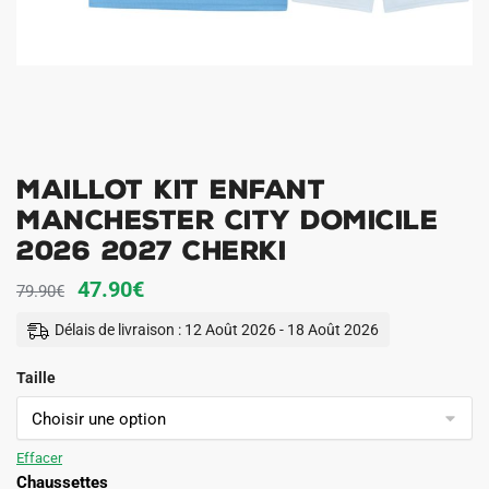
Maillot Kit Enfant
Manchester City Domicile
2026 2027 Cherki
Le
Le
47.90
€
79.90
€
prix
prix
Délais de livraison : 12 Août 2026 - 18 Août 2026
initial
actuel
Taille
était :
est :
79.90€.
47.90€.
Effacer
Chaussettes