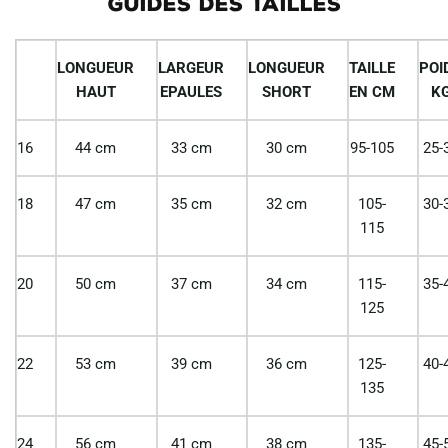
GUIDES DES TAILLES
LONGUEUR
LARGEUR
LONGUEUR
TAILLE
POI
HAUT
EPAULES
SHORT
EN CM
K
16
44 cm
33 cm
30 cm
95-105
25-
18
47 cm
35 cm
32 cm
105-
30-
115
20
50 cm
37 cm
34 cm
115-
35-
125
22
53 cm
39 cm
36 cm
125-
40-
135
24
56 cm
41 cm
38 cm
135-
45-