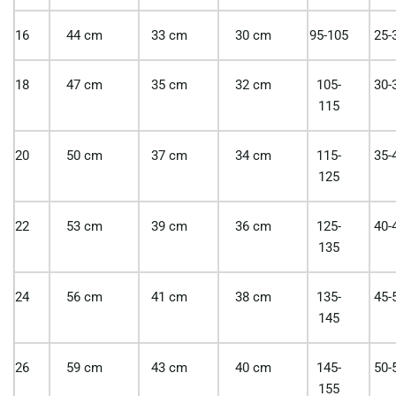
16
44 cm
33 cm
30 cm
95-105
25-
18
47 cm
35 cm
32 cm
105-
30-
115
20
50 cm
37 cm
34 cm
115-
35-
125
22
53 cm
39 cm
36 cm
125-
40-
135
24
56 cm
41 cm
38 cm
135-
45-
145
26
59 cm
43 cm
40 cm
145-
50-
155