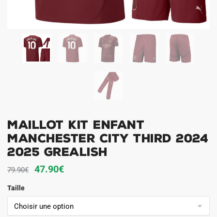
Maillot Kit Enfant
Manchester City Third 2024
2025 Grealish
Le
Le
47.90
€
79.90
€
prix
prix
Taille
initial
actuel
était :
est :