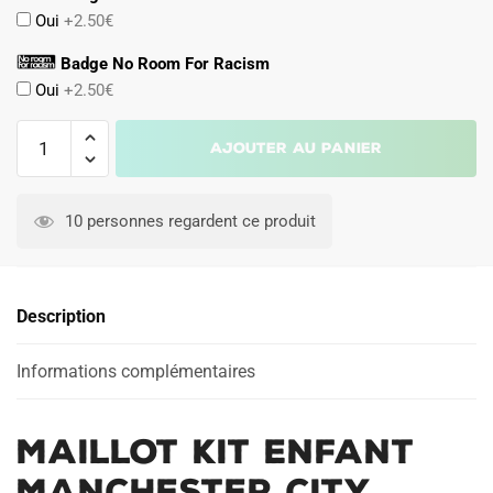
Oui
+2.50€
Badge No Room For Racism
Oui
+2.50€
quantité
Ajouter au panier
de
Maillot
Kit
10 personnes regardent ce produit
Enfant
Manchester
City
Description
Third
2024
2025
Informations complémentaires
Grealish
Maillot Kit Enfant
Manchester City