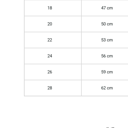
18
47 cm
20
50 cm
22
53 cm
24
56 cm
26
59 cm
28
62 cm