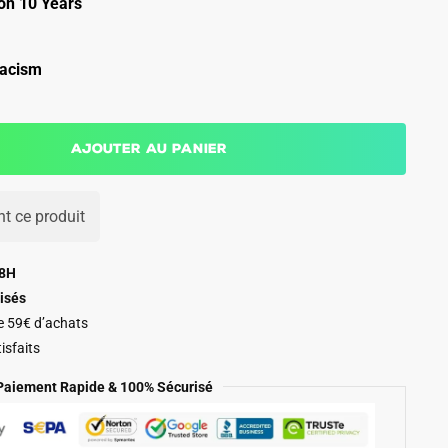
on 10 Years
acism
Ajouter au panier
t ce produit
48H
isés
de 59€ d’achats
isfaits
Paiement Rapide & 100% Sécurisé