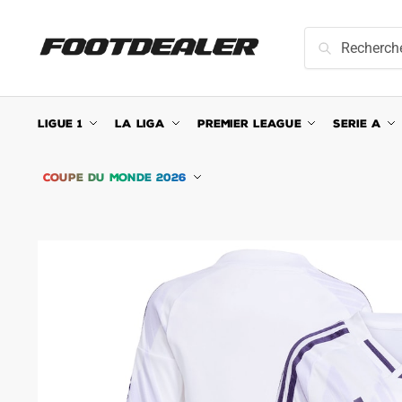
Skip
Skip
to
to
Recherche
Recherche
navigation
content
pour :
LIGUE 1
LA LIGA
PREMIER LEAGUE
SERIE A
COUPE DU MONDE 2026