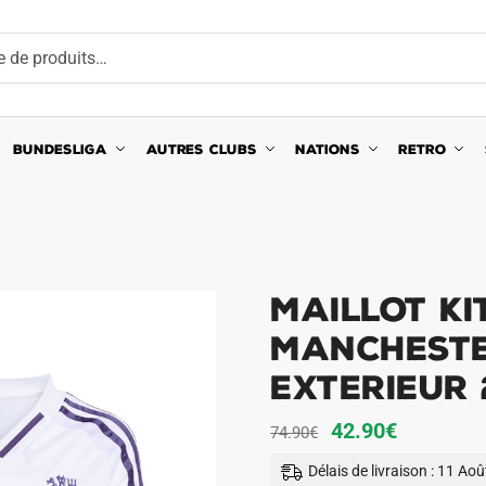
BUNDESLIGA
AUTRES CLUBS
NATIONS
RETRO
Maillot Ki
Mancheste
Exterieur 
Le
Le
42.90
€
74.90
€
prix
prix
Délais de livraison : 11 Ao