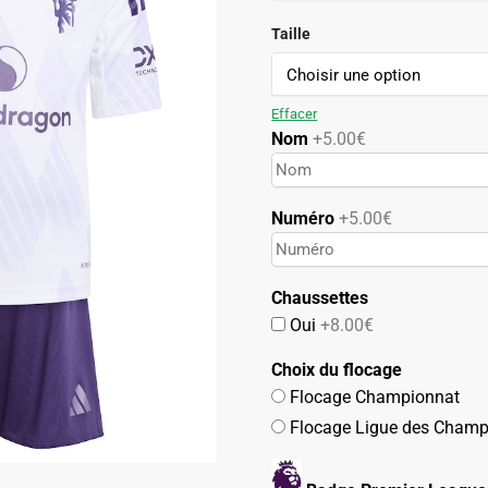
initial
actuel
était :
est :
Taille
74.90€.
42.90€.
Effacer
Nom
+5.00€
Numéro
+5.00€
Chaussettes
Oui
+8.00€
Choix du flocage
Flocage Championnat
Flocage Ligue des Champ