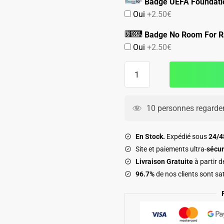
Badge UEFA Foundati
Oui
+2.50€
Badge No Room For R
Oui
+2.50€
quantité
de
Maillot
Kit
10 personnes regarden
Enfant
Manchester
En Stock.
Expédié sous
24/
United
Site et paiements ultra-
sécur
Exterieur
Livraison Gratuite
à partir 
2025
96.7%
de nos clients sont sat
2026