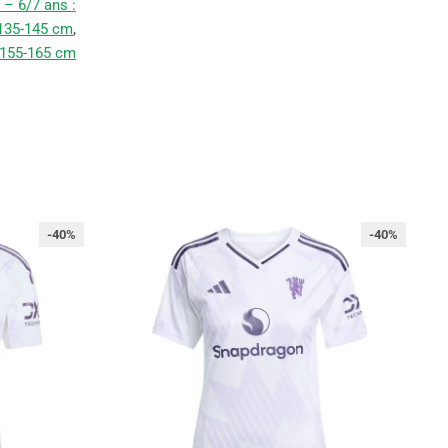
 – 6/7 ans :
 135-145 cm
,
 155-165 cm
-40%
-40%