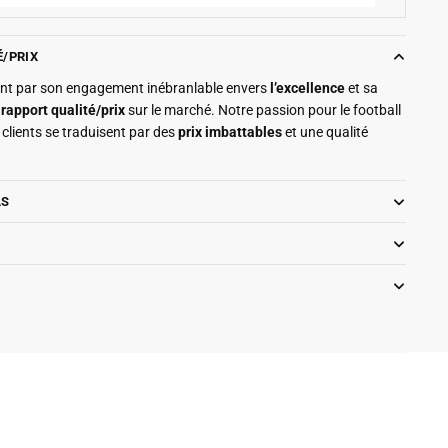
É/PRIX
ment par son engagement inébranlable envers
l’excellence
et sa
r
rapport qualité/prix
sur le marché. Notre passion pour le football
clients se traduisent par des
prix imbattables
et une qualité
LS