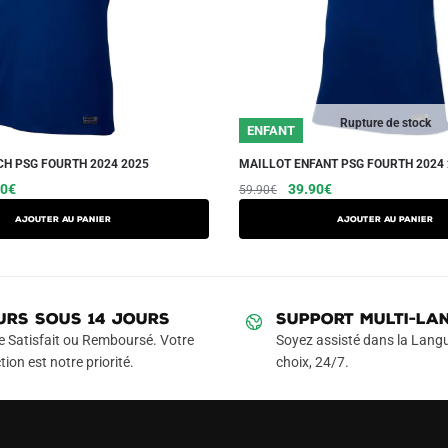
Rupture de stock
ENFANT
H PSG FOURTH 2024 2025
MAILLOT ENFANT PSG FOURTH 2024
Le
Ce
Le
Le
Ce
90
€
39.90
€
59.90
€
prix
prix
prix
produit
produit
AJOUTER AU PANIER
AJOUTER AU PANIER
l
actuel
initial
actuel
a
a
 :
est :
était :
est :
plusieurs
plusieurs
90€.
59.90€.
59.90€.
39.90€.
variations.
variations.
Les
Les
URS SOUS 14 JOURS
SUPPORT MULTI-LA
options
options
e Satisfait ou Remboursé. Votre
Soyez assisté dans la Langu
peuvent
peuvent
tion est notre priorité.
choix, 24/7.
être
être
choisies
choisies
sur
sur