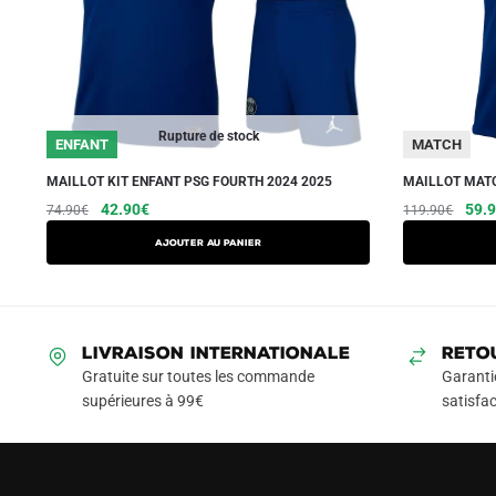
Rupture de stock
ENFANT
MATCH
MAILLOT KIT ENFANT PSG FOURTH 2024 2025
MAILLOT MATC
Le
Le
Ce
Le
42.90
€
59.
74.90
€
119.90
€
prix
prix
prix
produit
AJOUTER AU PANIER
initial
actuel
initia
a
était :
est :
était
plusieurs
74.90€.
42.90€.
119.
variations.
Les
LIVRAISON INTERNATIONALE
RETO
options
Gratuite sur toutes les commande
Garanti
peuvent
supérieures à 99€
satisfac
être
choisies
sur