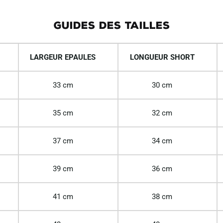
GUIDES DES TAILLES
LARGEUR EPAULES
LONGUEUR SHORT
33 cm
30 cm
35 cm
32 cm
37 cm
34 cm
39 cm
36 cm
41 cm
38 cm