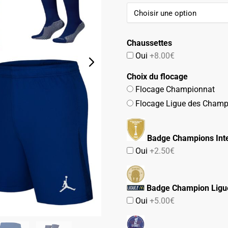
initial
actuel
était :
est :
79.90€.
47.90€.
Chaussettes
Oui
+8.00€
Choix du flocage
Flocage Championnat
Flocage Ligue des Champ
Badge Champions Inte
Oui
+2.50€
Badge Champion Ligu
Oui
+5.00€