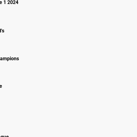
e 1 2024
's
hampions
e
ague