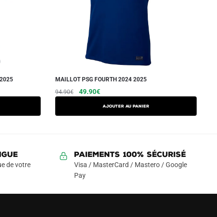
 2025
MAILLOT PSG FOURTH 2024 2025
Le
Le
Ce
49.90
€
94.90
€
prix
prix
produit
AJOUTER AU PANIER
initial
actuel
a
était :
est :
plusieurs
94.90€.
49.90€.
variations.
Les
NGUE
Paiements 100% Sécurisé
options
e de votre
Visa / MasterCard / Mastero / Google
peuvent
Pay
être
choisies
sur