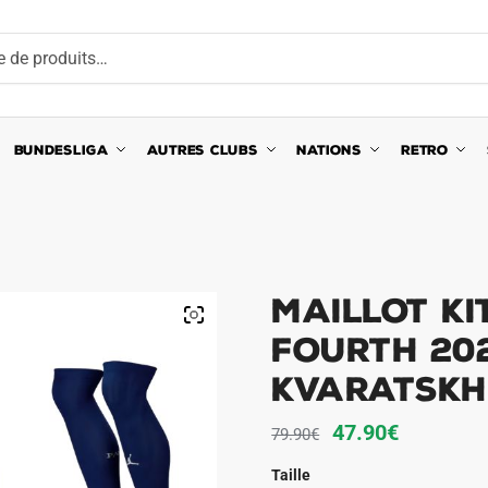
BUNDESLIGA
AUTRES CLUBS
NATIONS
RETRO
Maillot Ki
Fourth 20
Kvaratskh
Le
Le
47.90
€
79.90
€
prix
prix
Taille