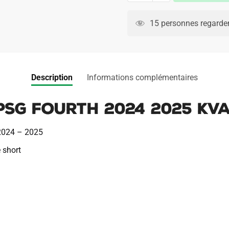
Maillot
Kit
15 personnes regarden
Enfant
PSG
Fourth
2024
Description
Informations complémentaires
2025
Kvaratskhelia
PSG Fourth 2024 2025 Kv
 2024 – 2025
 short