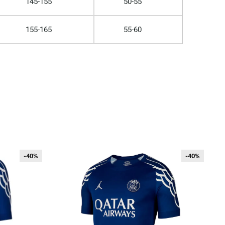
145-155
50-55
155-165
55-60
-40%
-40%
-40%
-40%