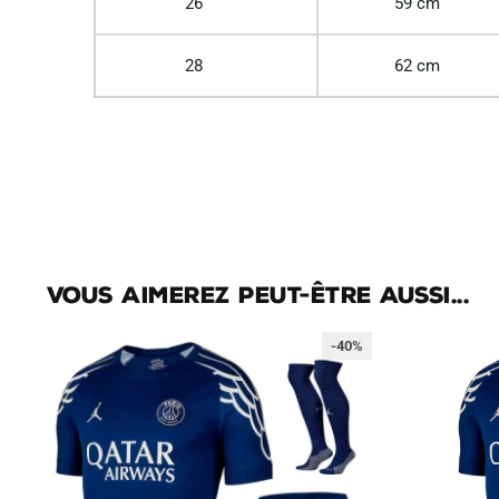
26
59 cm
28
62 cm
Vous aimerez peut-être aussi...
-40%