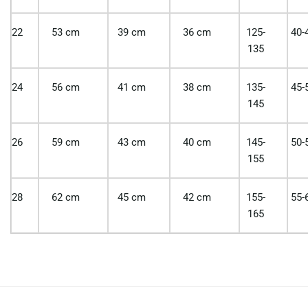
22
53 cm
39 cm
36 cm
125-
40-
135
24
56 cm
41 cm
38 cm
135-
45-
145
26
59 cm
43 cm
40 cm
145-
50-
155
28
62 cm
45 cm
42 cm
155-
55-
165