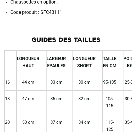
Chaussettes en option.
Code produit : SFC43111
GUIDES DES TAILLES
LONGUEUR
LARGEUR
LONGUEUR
TAILLE
POI
HAUT
EPAULES
SHORT
EN CM
K
16
44 cm
33 cm
30 cm
95-105
25-
18
47 cm
35 cm
32 cm
105-
30-
115
20
50 cm
37 cm
34 cm
115-
35-
125