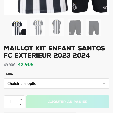
MAILLOT KIT ENFANT SANTOS
FC EXTERIEUR 2023 2024
Le
Le
42.90
€
69.90
€
prix
prix
Taille
initial
actuel
était :
est :
69.90€.
42.90€.
quantité
Ajouter au panier
de
MAILLOT