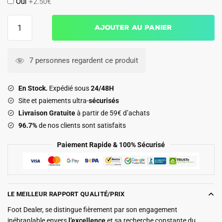
Oui
+2.50€
quantité
Ajouter au panier
de
Maillot
Lazio
7 personnes regardent ce produit
Third
2026
En Stock.
Expédié sous
24/48H
2027
Site et paiements ultra-
sécurisés
Livraison Gratuite
à partir de 59€ d’achats
96.7%
de nos clients sont satisfaits
Paiement Rapide & 100% Sécurisé
LE MEILLEUR RAPPORT QUALITÉ/PRIX
Foot Dealer, se distingue fièrement par son engagement
inébranlable envers
l’excellence
et sa recherche constante du