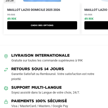
25/26
Le
Le
Le
Le
Ce
Ce
MAILLOT LAZIO DOMICILE 2025 2026
MAILLOT LAZIO 
prix
prix
prix
prix
produit
99.90
€
produit
99.90
€
initial
actuel
initial
actuel
49.90
€
49.90
€
a
a
était :
est :
était :
est :
Choix des options
plusieurs
plusieurs
99.90€.
49.90€.
99.90€.
49.90€.
variations.
variations.
Les
Les
options
options
peuvent
peuvent
LIVRAISON INTERNATIONALE
être
être
Gratuite sur toutes les commande supérieures à 99€
choisies
choisies
sur
sur
RETOURS SOUS 14 JOURS
la
la
Garantie Satisfait ou Remboursé. Votre satisfaction est notre
page
page
priorité.
du
du
SUPPORT MULTI-LANGUE
produit
produit
Soyez assisté dans la Langue de votre choix, 24/7.
Paiements 100% Sécurisé
Visa / MasterCard / Mastero / Google Pay