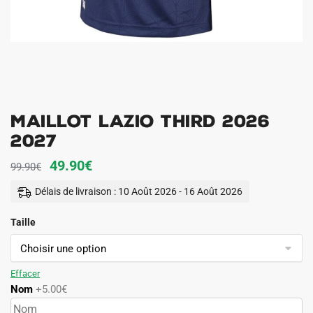
Maillot Lazio Third 2026
2027
Le
Le
49.90
€
99.90
€
prix
prix
Délais de livraison : 10 Août 2026 - 16 Août 2026
initial
actuel
Taille
était :
est :
99.90€.
49.90€.
Effacer
Nom
+5.00€